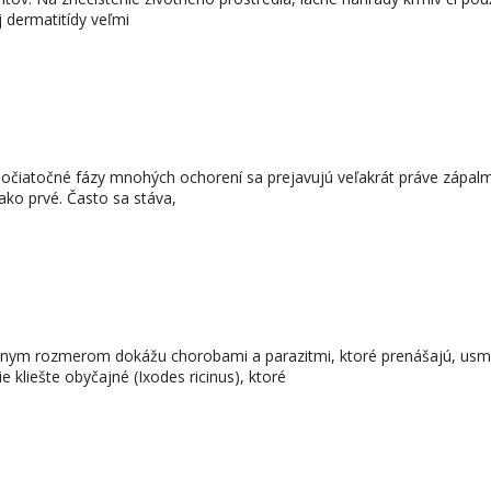
j dermatitídy veľmi
Počiatočné fázy mnohých ochorení sa prejavujú veľakrát práve zápal
ko prvé. Často sa stáva,
rnym rozmerom dokážu chorobami a parazitmi, ktoré prenášajú, usmr
 kliešte obyčajné (Ixodes ricinus), ktoré