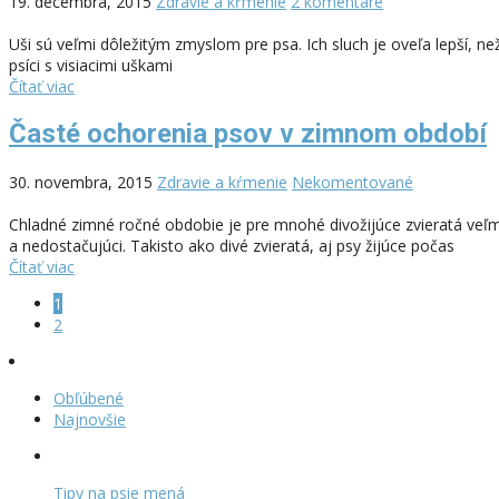
19. decembra, 2015
Zdravie a kŕmenie
2 komentáre
Uši sú veľmi dôležitým zmyslom pre psa. Ich sluch je oveľa lepší, než
psíci s visiacimi uškami
Čítať viac
Časté ochorenia psov v zimnom období
30. novembra, 2015
Zdravie a kŕmenie
Nekomentované
Chladné zimné ročné obdobie je pre mnohé divožijúce zvieratá veľmi 
a nedostačujúci. Takisto ako divé zvieratá, aj psy žijúce počas
Čítať viac
1
2
Obľúbené
Najnovšie
Tipy na psie mená