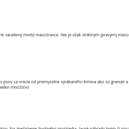
me zaradený medzi mäsožravce. Nie je však striktným (pravým) mäsož
ov psov sa vracia od priemyselne vyrábaného krmiva ako sú granule a
 nielen množstvo
ientov. Na znečistenie životného prostredia, lacné náhrady krmív či p