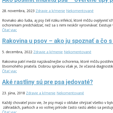
28. novembra, 2023
Zdravie a kŕmenie
Nekomentované
Rovnako ako ľudia, aj psy čelí riziku infekcií, ktoré môžu ovplyvniť 
ochoreniam predchádzať, než sa s nimi neskôr vyrovnávať. Existuje 
Čítať viac
Rakovina u psov – ako ju spoznať a čo s
5. decembra, 2022
Zdravie a kŕmenie
Nekomentované
Rakovina patrí medzi najzávažnejšie ochorenia, ktoré môžu posti
štvornohého priateľa. Dobrou správou však je, že včasná diagnostik
Čítať viac
Aké rastliny sú pre psa jedovaté?
23. júna, 2018
Zdravie a kŕmenie
Nekomentované
Každý chovateľ psov vie, že psy majú v obľube ohrýzať všetko v byt
záhradách, parkoch a vo voľnej prírode často rastú alebo sa pestujú
Čítať viac