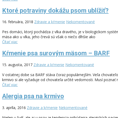
Ktoré potraviny dokážu psom ublížiť?
16. februára, 2018
Zdravie a kŕmenie
Nekomentované
Pes domáci, ktorý pochádza z vlka dravého, je v biologickom systé
mäsa ako u vlka, jeho črevá sú však o niečo dlhšie ako
Čítať viac
Kŕmenie psa surovým mäsom – BARF
15. augusta, 2017
Zdravie a kŕmenie
Nekomentované
V ostatnej dobe sa BARF stáva čoraz populárnejším. Veľa chovateľ
krmivo si ale vyžaduje od chovateľa určité vedomosti. Musí poznať
Čítať viac
Alergia psa na krmivo
3. apríla, 2016
Zdravie a kŕmenie
Nekomentované
Nielen u ľudí, ale aj u psov je tendencia pribúdania alergických pac