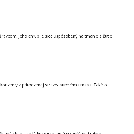
ravcom. Jeho chrup je síce uspôsobený na trhanie a žutie
 konzervy k prirodzenej strave- surovému mäsu. Takéto
oužívané chemické látky psy reagujú vo zvýšenej miere