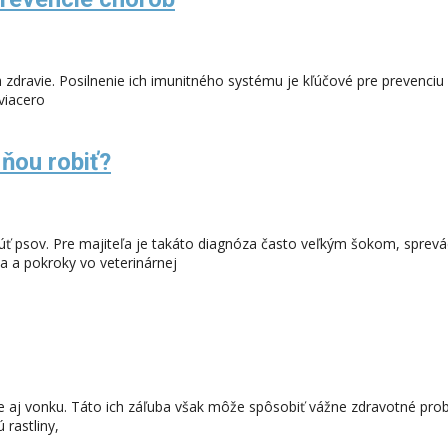
ich zdravie. Posilnenie ich imunitného systému je kľúčové pre prevenci
viacero
 ňou robiť?
hnúť psov. Pre majiteľa je takáto diagnóza často veľkým šokom, sp
a a pokroky vo veterinárnej
e aj vonku. Táto ich záľuba však môže spôsobiť vážne zdravotné probl
 rastliny,