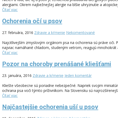
alergiami. Okrem najbežnejšej alergie na blšie uhryznutie a atopicke
Čítať viac
Ochorenia očí u psov
27. februára, 2016
Zdravie a kŕmenie
Nekomentované
Najcitlivejším zmyslovým orgánom psa na ochorenia sú práve oči. 
najviac namáhané chladom, studeným vetrom, reagujú mnohokrát a
Čítať viac
Pozor na choroby prenášané kliešťami
23. januára, 2016
Zdravie a kŕmenie
Jeden komentár
Kliešte všeobecne sú poriadne nebezpečné. Napriek svojim miniatú
ochrana psa voči týmto príživníkom. Na Slovensku sú najrozšírenejšie
Čítať viac
Najčastejšie ochorenia uší u psov