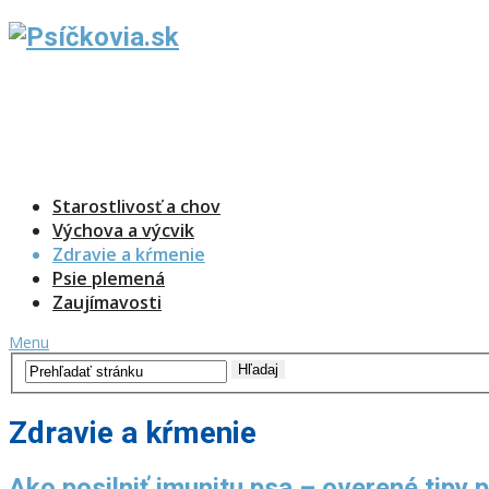
Starostlivosť a chov
Výchova a výcvik
Zdravie a kŕmenie
Psie plemená
Zaujímavosti
Menu
Zdravie a kŕmenie
Ako posilniť imunitu psa – overené tipy 