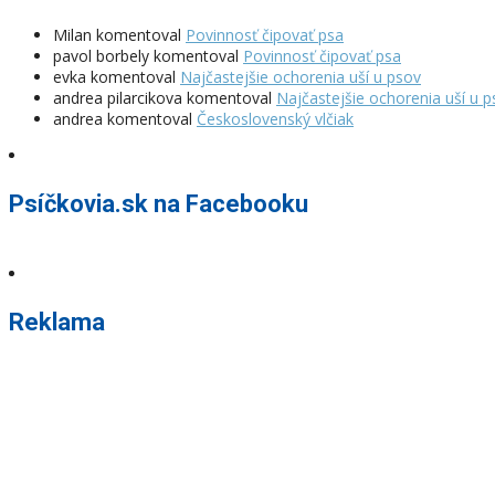
Milan
komentoval
Povinnosť čipovať psa
pavol borbely
komentoval
Povinnosť čipovať psa
evka
komentoval
Najčastejšie ochorenia uší u psov
andrea pilarcikova
komentoval
Najčastejšie ochorenia uší u 
andrea
komentoval
Československý vlčiak
Psíčkovia.sk na Facebooku
Reklama