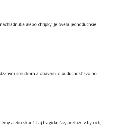
u nachladnutia alebo chrípky. Je oveľa jednoduchšie
revádzaným smútkom a obavami o budúcnosť svojho
émy alebo skončiť aj tragickejšie, pretože v bytoch,