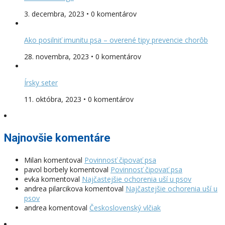
3. decembra, 2023 • 0 komentárov
Ako posilniť imunitu psa – overené tipy prevencie chorôb
28. novembra, 2023 • 0 komentárov
Írsky seter
11. októbra, 2023 • 0 komentárov
Najnovšie komentáre
Milan
komentoval
Povinnosť čipovať psa
pavol borbely
komentoval
Povinnosť čipovať psa
evka
komentoval
Najčastejšie ochorenia uší u psov
andrea pilarcikova
komentoval
Najčastejšie ochorenia uší u
psov
andrea
komentoval
Československý vlčiak