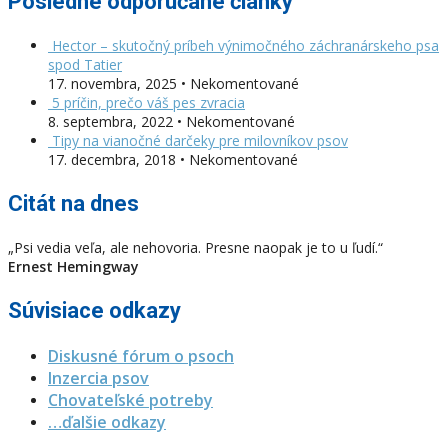
Posledné odporúčané články
Hector – skutočný príbeh výnimočného záchranárskeho psa
spod Tatier
17. novembra, 2025 • Nekomentované
5 príčin, prečo váš pes zvracia
8. septembra, 2022 • Nekomentované
Tipy na vianočné darčeky pre milovníkov psov
17. decembra, 2018 • Nekomentované
Citát na dnes
„Psi vedia veľa, ale nehovoria. Presne naopak je to u ľudí.“
Ernest Hemingway
Súvisiace odkazy
Diskusné fórum o psoch
Inzercia psov
Chovateľské potreby
…ďalšie odkazy