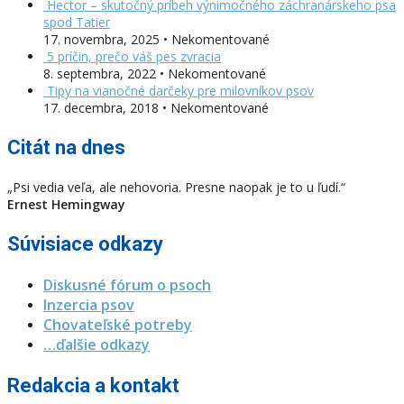
Hector – skutočný príbeh výnimočného záchranárskeho psa
spod Tatier
17. novembra, 2025 • Nekomentované
5 príčin, prečo váš pes zvracia
8. septembra, 2022 • Nekomentované
Tipy na vianočné darčeky pre milovníkov psov
17. decembra, 2018 • Nekomentované
Citát na dnes
„Psi vedia veľa, ale nehovoria. Presne naopak je to u ľudí.“
Ernest Hemingway
Súvisiace odkazy
Diskusné fórum o psoch
Inzercia psov
Chovateľské potreby
…ďalšie odkazy
Redakcia a kontakt