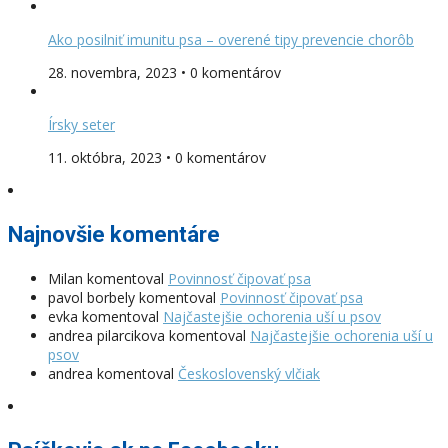
Ako posilniť imunitu psa – overené tipy prevencie chorôb
28. novembra, 2023 • 0 komentárov
Írsky seter
11. októbra, 2023 • 0 komentárov
Najnovšie komentáre
Milan
komentoval
Povinnosť čipovať psa
pavol borbely
komentoval
Povinnosť čipovať psa
evka
komentoval
Najčastejšie ochorenia uší u psov
andrea pilarcikova
komentoval
Najčastejšie ochorenia uší u
psov
andrea
komentoval
Československý vlčiak