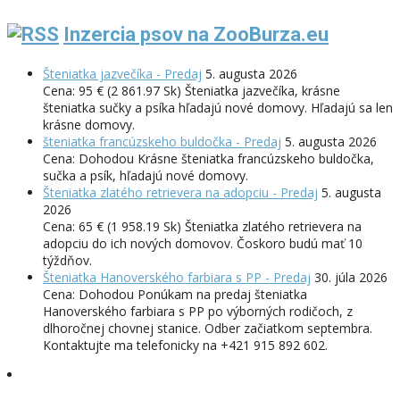
Inzercia psov na ZooBurza.eu
Šteniatka jazvečíka - Predaj
5. augusta 2026
Cena: 95 € (2 861.97 Sk) Šteniatka jazvečíka, krásne
šteniatka sučky a psíka hľadajú nové domovy. Hľadajú sa len
krásne domovy.
šteniatka francúzskeho buldočka - Predaj
5. augusta 2026
Cena: Dohodou Krásne šteniatka francúzskeho buldočka,
sučka a psík, hľadajú nové domovy.
Šteniatka zlatého retrievera na adopciu - Predaj
5. augusta
2026
Cena: 65 € (1 958.19 Sk) Šteniatka zlatého retrievera na
adopciu do ich nových domovov. Čoskoro budú mať 10
týždňov.
Šteniatka Hanoverského farbiara s PP - Predaj
30. júla 2026
Cena: Dohodou Ponúkam na predaj šteniatka
Hanoverského farbiara s PP po výborných rodičoch, z
dlhoročnej chovnej stanice. Odber začiatkom septembra.
Kontaktujte ma telefonicky na +421 915 892 602.