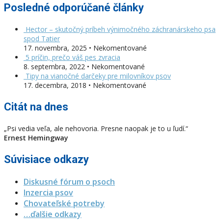
Posledné odporúčané články
Hector – skutočný príbeh výnimočného záchranárskeho psa
spod Tatier
17. novembra, 2025 • Nekomentované
5 príčin, prečo váš pes zvracia
8. septembra, 2022 • Nekomentované
Tipy na vianočné darčeky pre milovníkov psov
17. decembra, 2018 • Nekomentované
Citát na dnes
„Psi vedia veľa, ale nehovoria. Presne naopak je to u ľudí.“
Ernest Hemingway
Súvisiace odkazy
Diskusné fórum o psoch
Inzercia psov
Chovateľské potreby
…ďalšie odkazy