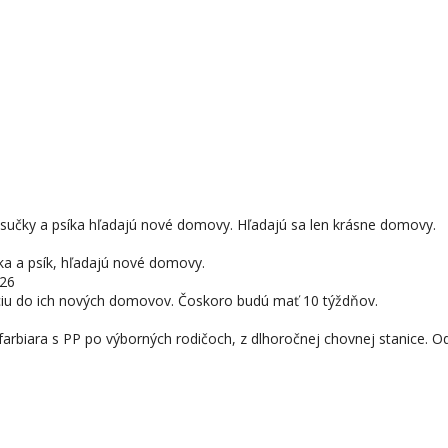
ka sučky a psíka hľadajú nové domovy. Hľadajú sa len krásne domovy.
a a psík, hľadajú nové domovy.
026
opciu do ich nových domovov. Čoskoro budú mať 10 týždňov.
biara s PP po výborných rodičoch, z dlhoročnej chovnej stanice. O