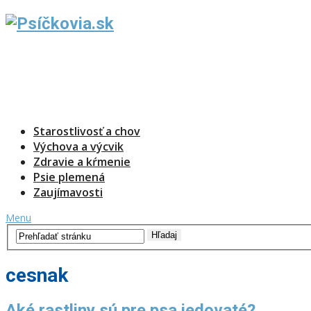
Starostlivosť a chov
Výchova a výcvik
Zdravie a kŕmenie
Psie plemená
Zaujímavosti
Menu
cesnak
Aké rastliny sú pre psa jedovaté?