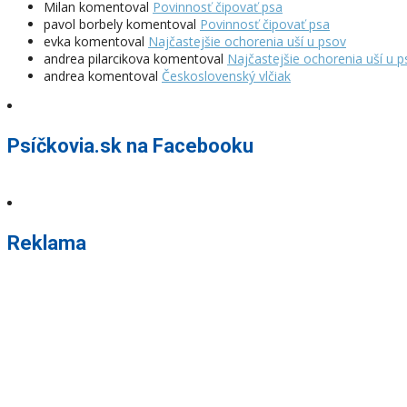
Milan
komentoval
Povinnosť čipovať psa
pavol borbely
komentoval
Povinnosť čipovať psa
evka
komentoval
Najčastejšie ochorenia uší u psov
andrea pilarcikova
komentoval
Najčastejšie ochorenia uší u 
andrea
komentoval
Československý vlčiak
Psíčkovia.sk na Facebooku
Reklama