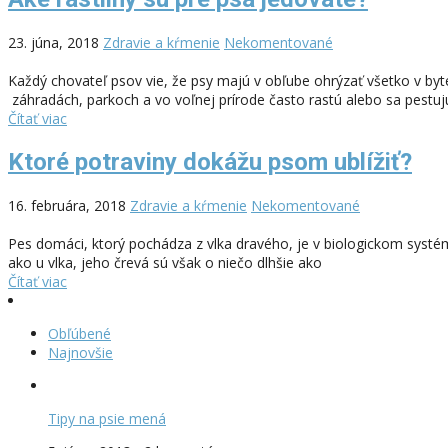
23. júna, 2018
Zdravie a kŕmenie
Nekomentované
Každý chovateľ psov vie, že psy majú v obľube ohrýzať všetko v byt
záhradách, parkoch a vo voľnej prírode často rastú alebo sa pestujú
Čítať viac
Ktoré potraviny dokážu psom ublížiť?
16. februára, 2018
Zdravie a kŕmenie
Nekomentované
Pes domáci, ktorý pochádza z vlka dravého, je v biologickom syst
ako u vlka, jeho črevá sú však o niečo dlhšie ako
Čítať viac
Obľúbené
Najnovšie
Tipy na psie mená