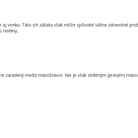
e aj vonku. Táto ich záľuba však môže spôsobiť vážne zdravotné probl
 rastliny,
éme zaradený medzi mäsožravce. Nie je však striktným (pravým) mäso