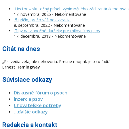
Hector – skutočný príbeh výnimočného záchranárskeho psa s
17. novembra, 2025 • Nekomentované
5 príčin, prečo váš pes zvracia
8. septembra, 2022 • Nekomentované
Tipy na vianočné darčeky pre milovníkov psov
17. decembra, 2018 • Nekomentované
Citát na dnes
„Psi vedia veľa, ale nehovoria. Presne naopak je to u ľudí.“
Ernest Hemingway
Súvisiace odkazy
Diskusné fórum o psoch
Inzercia psov
Chovateľské potreby
…ďalšie odkazy
Redakcia a kontakt