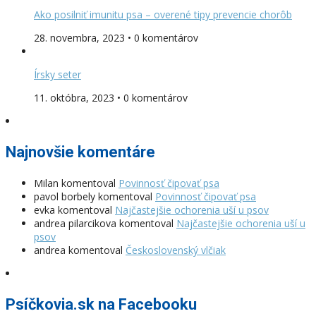
Ako posilniť imunitu psa – overené tipy prevencie chorôb
28. novembra, 2023 • 0 komentárov
Írsky seter
11. októbra, 2023 • 0 komentárov
Najnovšie komentáre
Milan
komentoval
Povinnosť čipovať psa
pavol borbely
komentoval
Povinnosť čipovať psa
evka
komentoval
Najčastejšie ochorenia uší u psov
andrea pilarcikova
komentoval
Najčastejšie ochorenia uší u
psov
andrea
komentoval
Československý vlčiak
Psíčkovia.sk na Facebooku