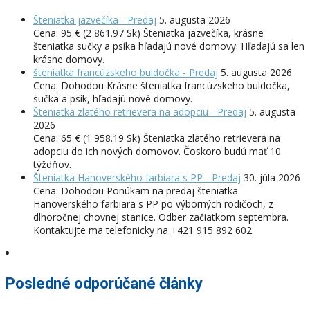
Šteniatka jazvečíka - Predaj
5. augusta 2026
Cena: 95 € (2 861.97 Sk) Šteniatka jazvečíka, krásne
šteniatka sučky a psíka hľadajú nové domovy. Hľadajú sa len
krásne domovy.
šteniatka francúzskeho buldočka - Predaj
5. augusta 2026
Cena: Dohodou Krásne šteniatka francúzskeho buldočka,
sučka a psík, hľadajú nové domovy.
Šteniatka zlatého retrievera na adopciu - Predaj
5. augusta
2026
Cena: 65 € (1 958.19 Sk) Šteniatka zlatého retrievera na
adopciu do ich nových domovov. Čoskoro budú mať 10
týždňov.
Šteniatka Hanoverského farbiara s PP - Predaj
30. júla 2026
Cena: Dohodou Ponúkam na predaj šteniatka
Hanoverského farbiara s PP po výborných rodičoch, z
dlhoročnej chovnej stanice. Odber začiatkom septembra.
Kontaktujte ma telefonicky na +421 915 892 602.
Posledné odporúčané články