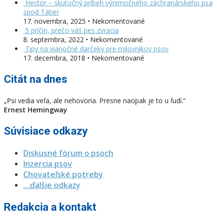
Hector – skutočný príbeh výnimočného záchranárskeho psa
spod Tatier
17. novembra, 2025 • Nekomentované
5 príčin, prečo váš pes zvracia
8. septembra, 2022 • Nekomentované
Tipy na vianočné darčeky pre milovníkov psov
17. decembra, 2018 • Nekomentované
Citát na dnes
„Psi vedia veľa, ale nehovoria. Presne naopak je to u ľudí.“
Ernest Hemingway
Súvisiace odkazy
Diskusné fórum o psoch
Inzercia psov
Chovateľské potreby
…ďalšie odkazy
Redakcia a kontakt