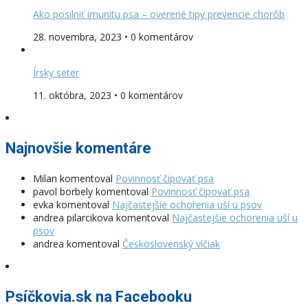
Ako posilniť imunitu psa – overené tipy prevencie chorôb
28. novembra, 2023 • 0 komentárov
Írsky seter
11. októbra, 2023 • 0 komentárov
Najnovšie komentáre
Milan
komentoval
Povinnosť čipovať psa
pavol borbely
komentoval
Povinnosť čipovať psa
evka
komentoval
Najčastejšie ochorenia uší u psov
andrea pilarcikova
komentoval
Najčastejšie ochorenia uší u
psov
andrea
komentoval
Československý vlčiak
Psíčkovia.sk na Facebooku