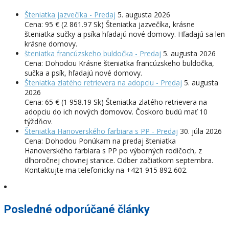
Šteniatka jazvečíka - Predaj
5. augusta 2026
Cena: 95 € (2 861.97 Sk) Šteniatka jazvečíka, krásne
šteniatka sučky a psíka hľadajú nové domovy. Hľadajú sa len
krásne domovy.
šteniatka francúzskeho buldočka - Predaj
5. augusta 2026
Cena: Dohodou Krásne šteniatka francúzskeho buldočka,
sučka a psík, hľadajú nové domovy.
Šteniatka zlatého retrievera na adopciu - Predaj
5. augusta
2026
Cena: 65 € (1 958.19 Sk) Šteniatka zlatého retrievera na
adopciu do ich nových domovov. Čoskoro budú mať 10
týždňov.
Šteniatka Hanoverského farbiara s PP - Predaj
30. júla 2026
Cena: Dohodou Ponúkam na predaj šteniatka
Hanoverského farbiara s PP po výborných rodičoch, z
dlhoročnej chovnej stanice. Odber začiatkom septembra.
Kontaktujte ma telefonicky na +421 915 892 602.
Posledné odporúčané články