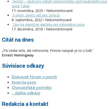
Hector – skutočný príbeh výnimočného záchranárskeho psa
spod Tatier
17. novembra, 2025 • Nekomentované
5 príčin, prečo váš pes zvracia
8. septembra, 2022 • Nekomentované
Tipy na vianočné darčeky pre milovníkov psov
17. decembra, 2018 • Nekomentované
Citát na dnes
„Psi vedia veľa, ale nehovoria. Presne naopak je to u ľudí.“
Ernest Hemingway
Súvisiace odkazy
Diskusné fórum o psoch
Inzercia psov
Chovateľské potreby
…ďalšie odkazy
Redakcia a kontakt