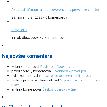
Ako posilniť imunitu psa – overené tipy prevencie chorôb
28. novembra, 2023 • 0 komentárov
Írsky seter
11. októbra, 2023 • 0 komentárov
Najnovšie komentáre
Milan
komentoval
Povinnosť čipovať psa
pavol borbely
komentoval
Povinnosť čipovať psa
evka
komentoval
Najčastejšie ochorenia uší u psov
andrea pilarcikova
komentoval
Najčastejšie ochorenia uší u
psov
andrea
komentoval
Československý vlčiak