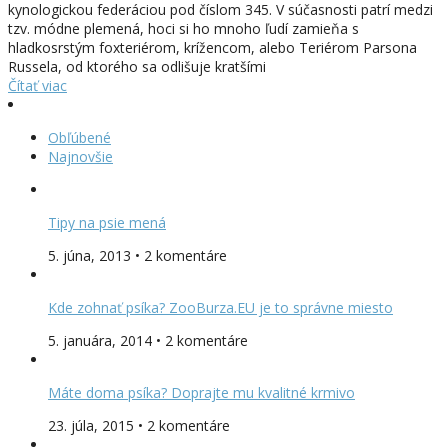
kynologickou federáciou pod číslom 345. V súčasnosti patrí medzi
tzv. módne plemená, hoci si ho mnoho ľudí zamieňa s
hladkosrstým foxteriérom, krížencom, alebo Teriérom Parsona
Russela, od ktorého sa odlišuje kratšími
Čítať viac
Obľúbené
Najnovšie
Tipy na psie mená
5. júna, 2013 • 2 komentáre
Kde zohnať psíka? ZooBurza.EU je to správne miesto
5. januára, 2014 • 2 komentáre
Máte doma psíka? Doprajte mu kvalitné krmivo
23. júla, 2015 • 2 komentáre