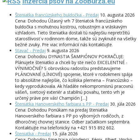
Inzercia psov na ZooBurza.eu
Šteniatka francúzskeho buldočka - Predaj
10. augusta 2026
Cena: Dohodou Úžasný vrh 7 šteniatok francúzskeho
buldočka s mohutnou kostrou, robustným a vráskavým
vzhľadom. Tieto šteniatka dostali tú najlepšiu nepretržitú
starostlivosť v rodinnom dome, takže sú zvyknuté na všetky
bežné zvuky. Pre viac informácií nás kontaktujte.
Stavač - Predaj
9. augusta 2026
Cena: Dohodou DYNASTIA ŠAMPIÓNOV POKRAČUJE:
Plánujete šteniatko a chceli by ste niečo EXCELENTNÉ -
VÝNIMOČNÉ? S obrovskou radosťou predstavujeme
PLÁNOVANÉ (LÍNIOVÉ) spojenie, ktoré v rodokmeni spája
to absolútne najlepšie, čo kolíska plemena – Francúzsko –
kedy vyprodukovala. Ak hľadáte nekompromisnú pracovnú
vášeň, svetový exteriér a stabilnú povahu, tento vrh je
určený práve pre vás! Champión […]
Šteniatka Hanoverského farbiara s PP - Predaj
30. júla 2026
Cena: Dohodou Ponúkam na predaj šteniatka
Hanoverského farbiara s PP po výborných rodičoch, z
dlhoročnej chovnej stanice. Odber začiatkom septembra.
Kontaktujte ma telefonicky na +421 915 892 602.
Šteniatka - Predaj
15. júla 2026
Cena: Dohodou Sme traja súrodenci- Fénix, Albert, Vincko.