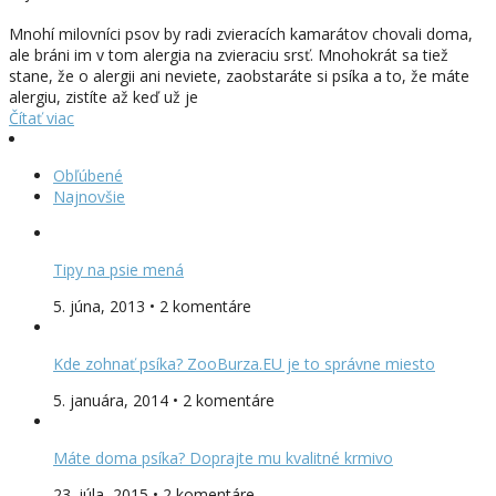
Mnohí milovníci psov by radi zvieracích kamarátov chovali doma,
ale bráni im v tom alergia na zvieraciu srsť. Mnohokrát sa tiež
stane, že o alergii ani neviete, zaobstaráte si psíka a to, že máte
alergiu, zistíte až keď už je
Čítať viac
Obľúbené
Najnovšie
Tipy na psie mená
5. júna, 2013 • 2 komentáre
Kde zohnať psíka? ZooBurza.EU je to správne miesto
5. januára, 2014 • 2 komentáre
Máte doma psíka? Doprajte mu kvalitné krmivo
23. júla, 2015 • 2 komentáre