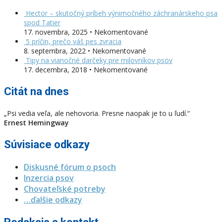
Hector – skutočný príbeh výnimočného záchranárskeho psa
spod Tatier
17. novembra, 2025 • Nekomentované
5 príčin, prečo váš pes zvracia
8. septembra, 2022 • Nekomentované
Tipy na vianočné darčeky pre milovníkov psov
17. decembra, 2018 • Nekomentované
Citát na dnes
„Psi vedia veľa, ale nehovoria. Presne naopak je to u ľudí.“
Ernest Hemingway
Súvisiace odkazy
Diskusné fórum o psoch
Inzercia psov
Chovateľské potreby
…ďalšie odkazy