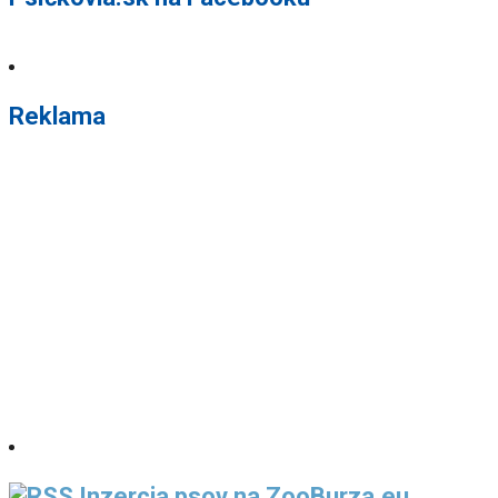
Reklama
Inzercia psov na ZooBurza.eu