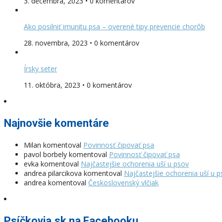
3. decembra, 2023 • 0 komentárov
Ako posilniť imunitu psa – overené tipy prevencie chorôb
28. novembra, 2023 • 0 komentárov
Írsky seter
11. októbra, 2023 • 0 komentárov
Najnovšie komentáre
Milan
komentoval
Povinnosť čipovať psa
pavol borbely
komentoval
Povinnosť čipovať psa
evka
komentoval
Najčastejšie ochorenia uší u psov
andrea pilarcikova
komentoval
Najčastejšie ochorenia uší u 
andrea
komentoval
Československý vlčiak
Psíčkovia.sk na Facebooku