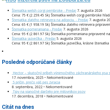
Šteniatka welsh corgi pembroke - Predaj
7. augusta 2026
Cena: 75 € (2 259.45 Sk) Šteniatka welsh corgi pembroke hľ
Šteniatka zlatého retrievera na adopciu. - Predaj
7. augusta 2
Cena: 65 € (1 958.19 Sk) Šteniatka zlatého retrievera priprave
Šteniatka pomeraniana - Predaj
7. augusta 2026
Cena: 95 € (2 861.97 Sk) Šteniatka pomeraniana pripravené na 
Šteniatka jazvečíka - Predaj
5. augusta 2026
Cena: 95 € (2 861.97 Sk) Šteniatka jazvečíka, krásne šteniat
Posledné odporúčané články
Hector – skutočný príbeh výnimočného záchranárskeho psa s
17. novembra, 2025 • Nekomentované
5 príčin, prečo váš pes zvracia
8. septembra, 2022 • Nekomentované
Tipy na vianočné darčeky pre milovníkov psov
17. decembra, 2018 • Nekomentované
Citát na dnes