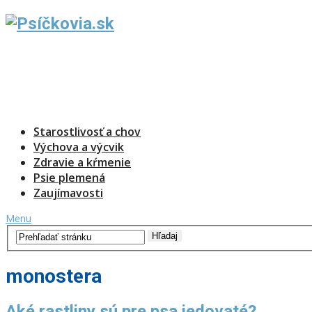
Starostlivosť a chov
Výchova a výcvik
Zdravie a kŕmenie
Psie plemená
Zaujímavosti
Menu
monostera
Aké rastliny sú pre psa jedovaté?