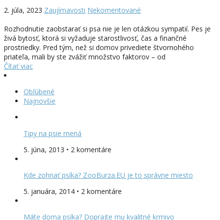
2. júla, 2023
Zaujímavosti
Nekomentované
Rozhodnutie zaobstarať si psa nie je len otázkou sympatií. Pes je
živá bytosť, ktorá si vyžaduje starostlivosť, čas a finančné
prostriedky. Pred tým, než si domov privediete štvornohého
priateľa, mali by ste zvážiť množstvo faktorov – od
Čítať viac
Obľúbené
Najnovšie
Tipy na psie mená
5. júna, 2013 • 2 komentáre
Kde zohnať psíka? ZooBurza.EU je to správne miesto
5. januára, 2014 • 2 komentáre
Máte doma psíka? Doprajte mu kvalitné krmivo