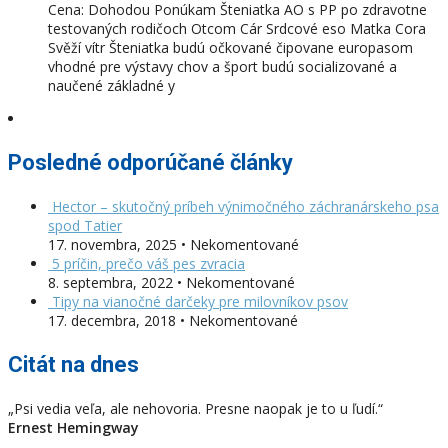
Cena: Dohodou Ponúkam Šteniatka AO s PP po zdravotne
testovaných rodičoch Otcom Cár Srdcové eso Matka Cora
Svěží vítr Šteniatka budú očkované čipovane europasom
vhodné pre výstavy chov a šport budú socializované a
naučené základné y
Posledné odporúčané články
Hector – skutočný príbeh výnimočného záchranárskeho psa
spod Tatier
17. novembra, 2025 • Nekomentované
5 príčin, prečo váš pes zvracia
8. septembra, 2022 • Nekomentované
Tipy na vianočné darčeky pre milovníkov psov
17. decembra, 2018 • Nekomentované
Citát na dnes
„Psi vedia veľa, ale nehovoria. Presne naopak je to u ľudí.“
Ernest Hemingway