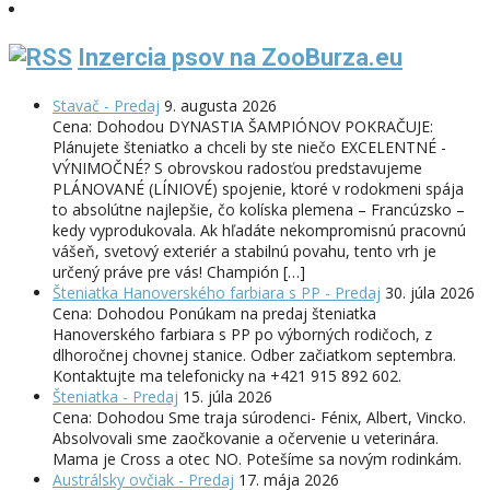
Inzercia psov na ZooBurza.eu
Stavač - Predaj
9. augusta 2026
Cena: Dohodou DYNASTIA ŠAMPIÓNOV POKRAČUJE:
Plánujete šteniatko a chceli by ste niečo EXCELENTNÉ -
VÝNIMOČNÉ? S obrovskou radosťou predstavujeme
PLÁNOVANÉ (LÍNIOVÉ) spojenie, ktoré v rodokmeni spája
to absolútne najlepšie, čo kolíska plemena – Francúzsko –
kedy vyprodukovala. Ak hľadáte nekompromisnú pracovnú
vášeň, svetový exteriér a stabilnú povahu, tento vrh je
určený práve pre vás! Champión […]
Šteniatka Hanoverského farbiara s PP - Predaj
30. júla 2026
Cena: Dohodou Ponúkam na predaj šteniatka
Hanoverského farbiara s PP po výborných rodičoch, z
dlhoročnej chovnej stanice. Odber začiatkom septembra.
Kontaktujte ma telefonicky na +421 915 892 602.
Šteniatka - Predaj
15. júla 2026
Cena: Dohodou Sme traja súrodenci- Fénix, Albert, Vincko.
Absolvovali sme zaočkovanie a očervenie u veterinára.
Mama je Cross a otec NO. Potešíme sa novým rodinkám.
Austrálsky ovčiak - Predaj
17. mája 2026