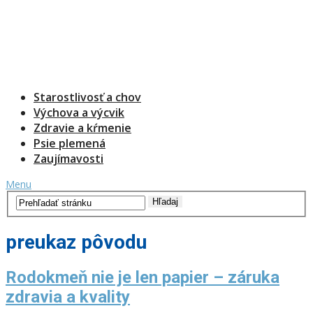
Starostlivosť a chov
Výchova a výcvik
Zdravie a kŕmenie
Psie plemená
Zaujímavosti
Menu
preukaz pôvodu
Rodokmeň nie je len papier – záruka
zdravia a kvality