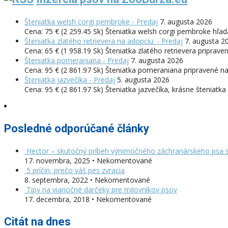
Šteniatka welsh corgi pembroke - Predaj
7. augusta 2026
Cena: 75 € (2 259.45 Sk) Šteniatka welsh corgi pembroke hľ
Šteniatka zlatého retrievera na adopciu. - Predaj
7. augusta 2
Cena: 65 € (1 958.19 Sk) Šteniatka zlatého retrievera priprave
Šteniatka pomeraniana - Predaj
7. augusta 2026
Cena: 95 € (2 861.97 Sk) Šteniatka pomeraniana pripravené na 
Šteniatka jazvečíka - Predaj
5. augusta 2026
Cena: 95 € (2 861.97 Sk) Šteniatka jazvečíka, krásne šteniat
Posledné odporúčané články
Hector – skutočný príbeh výnimočného záchranárskeho psa s
17. novembra, 2025 • Nekomentované
5 príčin, prečo váš pes zvracia
8. septembra, 2022 • Nekomentované
Tipy na vianočné darčeky pre milovníkov psov
17. decembra, 2018 • Nekomentované
Citát na dnes