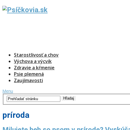
Starostlivosť a chov
Výchova a výcvik
Zdravie a kŕmenie
Psie plemená
Zaujímavosti
Menu
príroda
Milujete beh so psom v prírode? Vyskúša