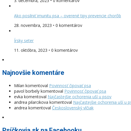
3. decembra, 2023 • 0 komentárov
Ako posilniť imunitu psa – overené tipy prevencie chorôb
28. novembra, 2023 • 0 komentárov
Írsky seter
11. októbra, 2023 • 0 komentárov
Najnovšie komentáre
Milan
komentoval
Povinnosť čipovať psa
pavol borbely
komentoval
Povinnosť čipovať psa
evka
komentoval
Najčastejšie ochorenia uší u psov
andrea pilarcikova
komentoval
Najčastejšie ochorenia uší u 
andrea
komentoval
Československý vlčiak
Psíčkovia.sk na Facebooku