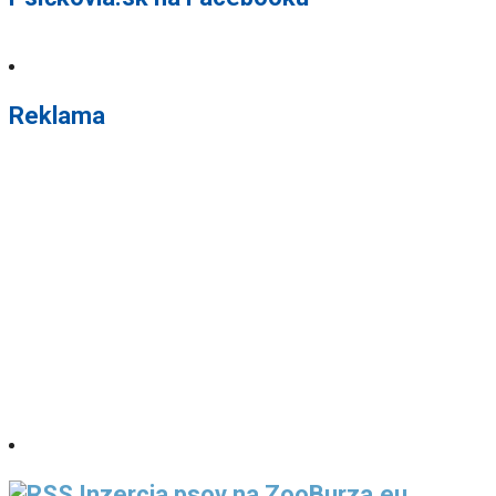
Reklama
Inzercia psov na ZooBurza.eu