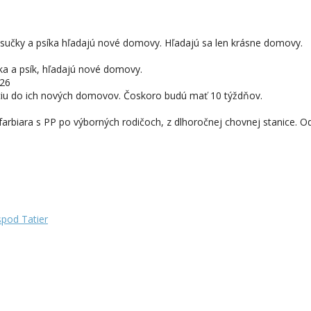
ka sučky a psíka hľadajú nové domovy. Hľadajú sa len krásne domovy.
a a psík, hľadajú nové domovy.
026
opciu do ich nových domovov. Čoskoro budú mať 10 týždňov.
biara s PP po výborných rodičoch, z dlhoročnej chovnej stanice. O
pod Tatier