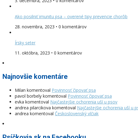
3. decembra, 2023 • 0 komentárov
Ako posilniť imunitu psa – overené tipy prevencie chorôb
28. novembra, 2023 • 0 komentárov
Írsky seter
11. októbra, 2023 • 0 komentárov
Najnovšie komentáre
Milan
komentoval
Povinnosť čipovať psa
pavol borbely
komentoval
Povinnosť čipovať psa
evka
komentoval
Najčastejšie ochorenia uší u psov
andrea pilarcikova
komentoval
Najčastejšie ochorenia uší u 
andrea
komentoval
Československý vlčiak
Psíčkovia.sk na Facebooku