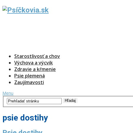
Starostlivosť a chov
Výchova a výcvik
Zdravie a kŕmenie
Psie plemená
Zaujímavosti
Menu
psie dostihy
Psie dostihy