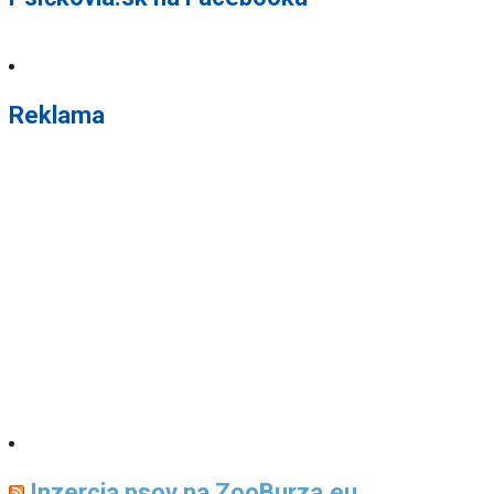
Reklama
Inzercia psov na ZooBurza.eu