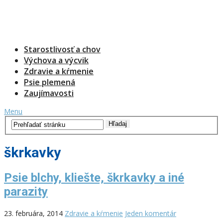
Starostlivosť a chov
Výchova a výcvik
Zdravie a kŕmenie
Psie plemená
Zaujímavosti
Menu
škrkavky
Psie blchy, kliešte, škrkavky a iné
parazity
23. februára, 2014
Zdravie a kŕmenie
Jeden komentár