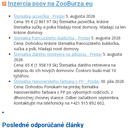
Inzercia psov na ZooBurza.eu
Šteniatka jazvečíka - Predaj
5. augusta 2026
Cena: 95 € (2 861.97 Sk) Šteniatka jazvečíka, krásne
šteniatka sučky a psíka hľadajú nové domovy. Hľadajú sa len
krásne domovy.
šteniatka francúzskeho buldočka - Predaj
5. augusta 2026
Cena: Dohodou Krásne šteniatka francúzskeho buldočka,
sučka a psík, hľadajú nové domovy.
Šteniatka zlatého retrievera na adopciu - Predaj
5. augusta
2026
Cena: 65 € (1 958.19 Sk) Šteniatka zlatého retrievera na
adopciu do ich nových domovov. Čoskoro budú mať 10
týždňov.
Šteniatka Hanoverského farbiara s PP - Predaj
30. júla 2026
Cena: Dohodou Ponúkam na predaj šteniatka
Hanoverského farbiara s PP po výborných rodičoch, z
dlhoročnej chovnej stanice. Odber začiatkom septembra.
Kontaktujte ma telefonicky na +421 915 892 602.
Posledné odporúčané články