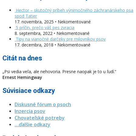
Hector – skutočný príbeh výnimočného záchranárskeho psa
spod Tatier
17. novembra, 2025 • Nekomentované
5 príčin, prečo váš pes zvracia
8. septembra, 2022 • Nekomentované
Tipy na vianočné darčeky pre milovníkov psov
17. decembra, 2018 • Nekomentované
Citát na dnes
„Psi vedia veľa, ale nehovoria. Presne naopak je to u ľudí.“
Ernest Hemingway
Súvisiace odkazy
Diskusné fórum o psoch
Inzercia psov
Chovateľské potreby
…ďalšie odkazy