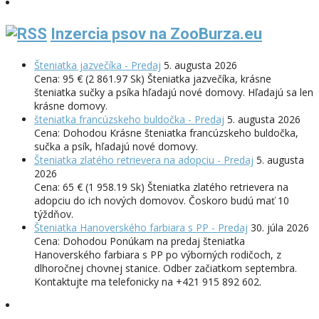
Inzercia psov na ZooBurza.eu
Šteniatka jazvečíka - Predaj
5. augusta 2026
Cena: 95 € (2 861.97 Sk) Šteniatka jazvečíka, krásne
šteniatka sučky a psíka hľadajú nové domovy. Hľadajú sa len
krásne domovy.
šteniatka francúzskeho buldočka - Predaj
5. augusta 2026
Cena: Dohodou Krásne šteniatka francúzskeho buldočka,
sučka a psík, hľadajú nové domovy.
Šteniatka zlatého retrievera na adopciu - Predaj
5. augusta
2026
Cena: 65 € (1 958.19 Sk) Šteniatka zlatého retrievera na
adopciu do ich nových domovov. Čoskoro budú mať 10
týždňov.
Šteniatka Hanoverského farbiara s PP - Predaj
30. júla 2026
Cena: Dohodou Ponúkam na predaj šteniatka
Hanoverského farbiara s PP po výborných rodičoch, z
dlhoročnej chovnej stanice. Odber začiatkom septembra.
Kontaktujte ma telefonicky na +421 915 892 602.