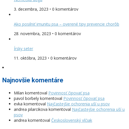
3. decembra, 2023 • 0 komentárov
Ako posilniť imunitu psa – overené tipy prevencie chorôb
28. novembra, 2023 • 0 komentárov
Írsky seter
11. októbra, 2023 • 0 komentárov
Najnovšie komentáre
Milan
komentoval
Povinnosť čipovať psa
pavol borbely
komentoval
Povinnosť čipovať psa
evka
komentoval
Najčastejšie ochorenia uší u psov
andrea pilarcikova
komentoval
Najčastejšie ochorenia uší u
psov
andrea
komentoval
Československý vlčiak