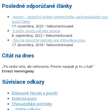
Posledné odporúčané články
Hector – skutočný príbeh výnimočného záchranárskeho psa
spod Tatier
17. novembra, 2025 • Nekomentované
5 príčin, prečo váš pes zvracia
8. septembra, 2022 • Nekomentované
Tipy na vianočné darčeky pre milovníkov psov
17. decembra, 2018 • Nekomentované
Citát na dnes
„Psi vedia veľa, ale nehovoria. Presne naopak je to u ľudí.“
Ernest Hemingway
Súvisiace odkazy
Diskusné fórum o psoch
Inzercia psov
Chovateľské potreby
…ďalšie odkazy