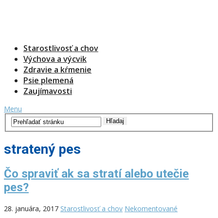
Starostlivosť a chov
Výchova a výcvik
Zdravie a kŕmenie
Psie plemená
Zaujímavosti
Menu
stratený pes
Čo spraviť ak sa stratí alebo utečie
pes?
28. januára, 2017
Starostlivosť a chov
Nekomentované