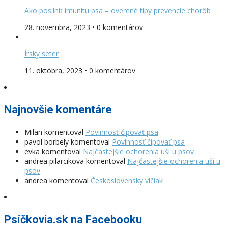
Ako posilniť imunitu psa – overené tipy prevencie chorôb
28. novembra, 2023 • 0 komentárov
Írsky seter
11. októbra, 2023 • 0 komentárov
Najnovšie komentáre
Milan
komentoval
Povinnosť čipovať psa
pavol borbely
komentoval
Povinnosť čipovať psa
evka
komentoval
Najčastejšie ochorenia uší u psov
andrea pilarcikova
komentoval
Najčastejšie ochorenia uší u
psov
andrea
komentoval
Československý vlčiak
Psíčkovia.sk na Facebooku