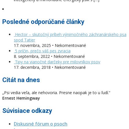
Posledné odporúčané články
Hector – skutočný príbeh výnimočného záchranárskeho psa
spod Tatier
17. novembra, 2025 • Nekomentované
5 príčin, prečo váš pes zvracia
8. septembra, 2022 • Nekomentované
Tipy na vianočné darčeky pre milovníkov psov
17. decembra, 2018 • Nekomentované
Citát na dnes
„Psi vedia veľa, ale nehovoria. Presne naopak je to u ľudí.“
Ernest Hemingway
Súvisiace odkazy
Diskusné fórum o psoch