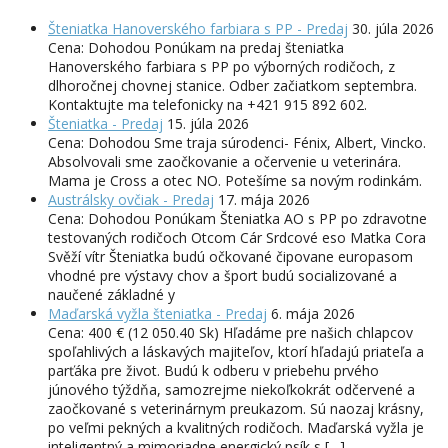
Šteniatka Hanoverského farbiara s PP - Predaj
30. júla 2026
Cena: Dohodou Ponúkam na predaj šteniatka
Hanoverského farbiara s PP po výborných rodičoch, z
dlhoročnej chovnej stanice. Odber začiatkom septembra.
Kontaktujte ma telefonicky na +421 915 892 602.
Šteniatka - Predaj
15. júla 2026
Cena: Dohodou Sme traja súrodenci- Fénix, Albert, Vincko.
Absolvovali sme zaočkovanie a očervenie u veterinára.
Mama je Cross a otec NO. Potešíme sa novým rodinkám.
Austrálsky ovčiak - Predaj
17. mája 2026
Cena: Dohodou Ponúkam Šteniatka AO s PP po zdravotne
testovaných rodičoch Otcom Cár Srdcové eso Matka Cora
Svěží vítr Šteniatka budú očkované čipovane europasom
vhodné pre výstavy chov a šport budú socializované a
naučené základné y
Maďarská vyžla šteniatka - Predaj
6. mája 2026
Cena: 400 € (12 050.40 Sk) Hľadáme pre našich chlapcov
spoľahlivých a láskavých majiteľov, ktorí hľadajú priateľa a
parťáka pre život. Budú k odberu v priebehu prvého
júnového týždňa, samozrejme niekoľkokrát odčervené a
zaočkované s veterinárnym preukazom. Sú naozaj krásny,
po veľmi pekných a kvalitných rodičoch. Maďarská vyžla je
inteligentný a mimoriadne energický psík s […]