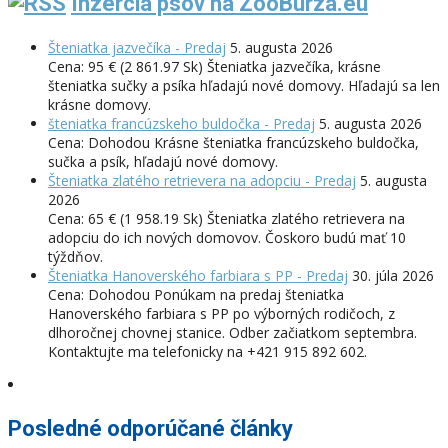
Inzercia psov na ZooBurza.eu
Šteniatka jazvečíka - Predaj
5. augusta 2026
Cena: 95 € (2 861.97 Sk) Šteniatka jazvečíka, krásne
šteniatka sučky a psíka hľadajú nové domovy. Hľadajú sa len
krásne domovy.
šteniatka francúzskeho buldočka - Predaj
5. augusta 2026
Cena: Dohodou Krásne šteniatka francúzskeho buldočka,
sučka a psík, hľadajú nové domovy.
Šteniatka zlatého retrievera na adopciu - Predaj
5. augusta
2026
Cena: 65 € (1 958.19 Sk) Šteniatka zlatého retrievera na
adopciu do ich nových domovov. Čoskoro budú mať 10
týždňov.
Šteniatka Hanoverského farbiara s PP - Predaj
30. júla 2026
Cena: Dohodou Ponúkam na predaj šteniatka
Hanoverského farbiara s PP po výborných rodičoch, z
dlhoročnej chovnej stanice. Odber začiatkom septembra.
Kontaktujte ma telefonicky na +421 915 892 602.
Posledné odporúčané články