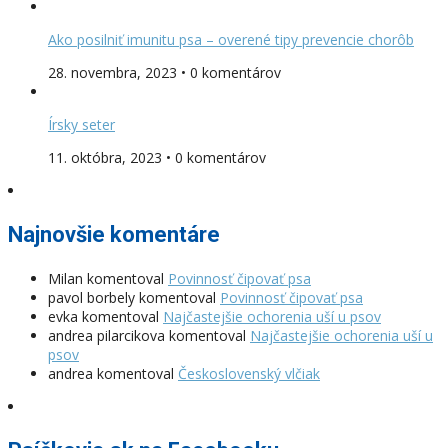
Ako posilniť imunitu psa – overené tipy prevencie chorôb
28. novembra, 2023 • 0 komentárov
Írsky seter
11. októbra, 2023 • 0 komentárov
Najnovšie komentáre
Milan
komentoval
Povinnosť čipovať psa
pavol borbely
komentoval
Povinnosť čipovať psa
evka
komentoval
Najčastejšie ochorenia uší u psov
andrea pilarcikova
komentoval
Najčastejšie ochorenia uší u
psov
andrea
komentoval
Československý vlčiak