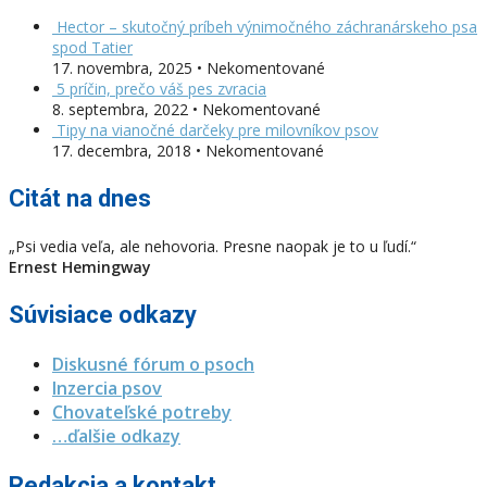
Hector – skutočný príbeh výnimočného záchranárskeho psa
spod Tatier
17. novembra, 2025 • Nekomentované
5 príčin, prečo váš pes zvracia
8. septembra, 2022 • Nekomentované
Tipy na vianočné darčeky pre milovníkov psov
17. decembra, 2018 • Nekomentované
Citát na dnes
„Psi vedia veľa, ale nehovoria. Presne naopak je to u ľudí.“
Ernest Hemingway
Súvisiace odkazy
Diskusné fórum o psoch
Inzercia psov
Chovateľské potreby
…ďalšie odkazy
Redakcia a kontakt