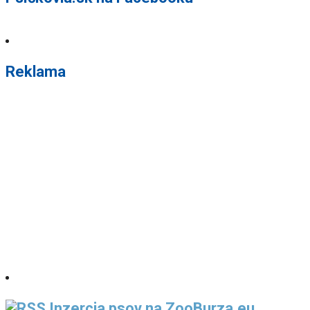
Reklama
Inzercia psov na ZooBurza.eu