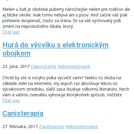
Nielen u ľudí je obdobie puberty náročnejšie nielen pre rodičov ale
aj blízke okolie. Inak tomu nebýva ani u psov. Keď začne váš psík
pohlavne dospievať, často sa stáva, že sa váš vychovaný psík
zmení na neposlušného šibala, ktorý
Čítať viac
Hurá do výcviku s elektronickým
obojkom
23. júna, 2017
Odporúčame
Nekomentované
Chceli by ste si svojho psíka vycvičiť sami? Niekto to skúša na
základe videí na internete, iný aspoň raz absolvuje lekciu vo
výcvikovom stredisku, ďalší zasa študuje odbornú literatúru. Nech
vám a vášmu zvieratku vyhovuje ktorýkoľvek spôsob, môžete
Čítať viac
Canisterapia
27. februára, 2017
Zaujímavosti
Nekomentované