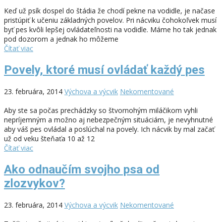
Keď už psík dospel do štádia že chodí pekne na vodidle, je načase
pristúpiť k učeniu základných povelov. Pri nácviku čohokoľvek musí
byť pes kvôli lepšej ovládateľnosti na vodidle. Máme ho tak jednak
pod dozorom a jednak ho môžeme
Čítať viac
Povely, ktoré musí ovládať každý pes
23. februára, 2014
Výchova a výcvik
Nekomentované
Aby ste sa počas prechádzky so štvornohým miláčikom vyhli
nepríjemným a možno aj nebezpečným situáciám, je nevyhnutné
aby váš pes ovládal a poslúchal na povely. Ich nácvik by mal začať
už od veku šteňaťa 10 až 12
Čítať viac
Ako odnaučím svojho psa od
zlozvykov?
23. februára, 2014
Výchova a výcvik
Nekomentované