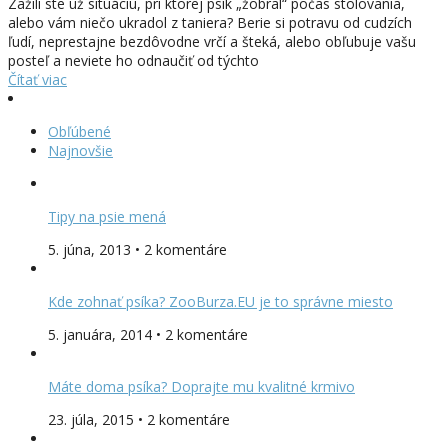
Zažili ste už situáciu, pri ktorej psík „žobral“ počas stolovania,
alebo vám niečo ukradol z taniera? Berie si potravu od cudzích
ľudí, neprestajne bezdôvodne vrčí a šteká, alebo obľubuje vašu
posteľ a neviete ho odnaučiť od týchto
Čítať viac
Obľúbené
Najnovšie
Tipy na psie mená
5. júna, 2013 • 2 komentáre
Kde zohnať psíka? ZooBurza.EU je to správne miesto
5. januára, 2014 • 2 komentáre
Máte doma psíka? Doprajte mu kvalitné krmivo
23. júla, 2015 • 2 komentáre