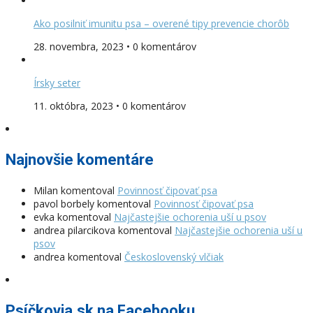
Ako posilniť imunitu psa – overené tipy prevencie chorôb
28. novembra, 2023 • 0 komentárov
Írsky seter
11. októbra, 2023 • 0 komentárov
Najnovšie komentáre
Milan
komentoval
Povinnosť čipovať psa
pavol borbely
komentoval
Povinnosť čipovať psa
evka
komentoval
Najčastejšie ochorenia uší u psov
andrea pilarcikova
komentoval
Najčastejšie ochorenia uší u
psov
andrea
komentoval
Československý vlčiak
Psíčkovia.sk na Facebooku