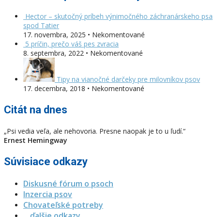
Hector – skutočný príbeh výnimočného záchranárskeho psa
spod Tatier
17. novembra, 2025 • Nekomentované
5 príčin, prečo váš pes zvracia
8. septembra, 2022 • Nekomentované
Tipy na vianočné darčeky pre milovníkov psov
17. decembra, 2018 • Nekomentované
Citát na dnes
„Psi vedia veľa, ale nehovoria. Presne naopak je to u ľudí.“
Ernest Hemingway
Súvisiace odkazy
Diskusné fórum o psoch
Inzercia psov
Chovateľské potreby
…ďalšie odkazy