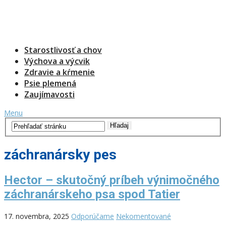
Starostlivosť a chov
Výchova a výcvik
Zdravie a kŕmenie
Psie plemená
Zaujímavosti
Menu
záchranársky pes
Hector – skutočný príbeh výnimočného
záchranárskeho psa spod Tatier
17. novembra, 2025
Odporúčame
Nekomentované