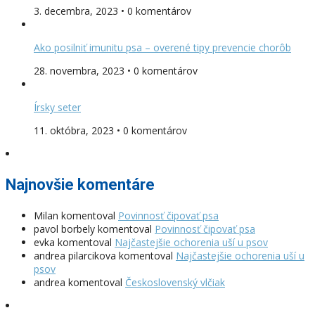
3. decembra, 2023 • 0 komentárov
Ako posilniť imunitu psa – overené tipy prevencie chorôb
28. novembra, 2023 • 0 komentárov
Írsky seter
11. októbra, 2023 • 0 komentárov
Najnovšie komentáre
Milan
komentoval
Povinnosť čipovať psa
pavol borbely
komentoval
Povinnosť čipovať psa
evka
komentoval
Najčastejšie ochorenia uší u psov
andrea pilarcikova
komentoval
Najčastejšie ochorenia uší u
psov
andrea
komentoval
Československý vlčiak