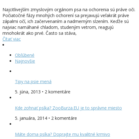
Najcitlivejším zmyslovým orgánom psa na ochorenia sú práve oči.
Počiatočné fázy mnohých ochorení sa prejavujú veľakrát práve
zápalmi očí, ich začervenaním a nadmerným slzením. Keďže sú
najviac namáhané chladom, studeným vetrom, reagujú
mnohokrát ako prvé. Často sa stáva,
Čítať viac
Obľúbené
Najnovšie
Tipy na psie mená
5. júna, 2013 • 2 komentáre
Kde zohnať psíka? ZooBurza.EU je to správne miesto
5. januára, 2014 • 2 komentáre
Máte doma psíka? Doprajte mu kvalitné krmivo