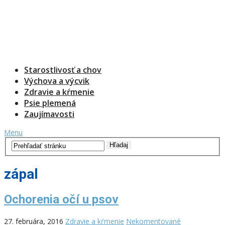
Starostlivosť a chov
Výchova a výcvik
Zdravie a kŕmenie
Psie plemená
Zaujímavosti
Menu
zápal
Ochorenia očí u psov
27. februára, 2016
Zdravie a kŕmenie
Nekomentované