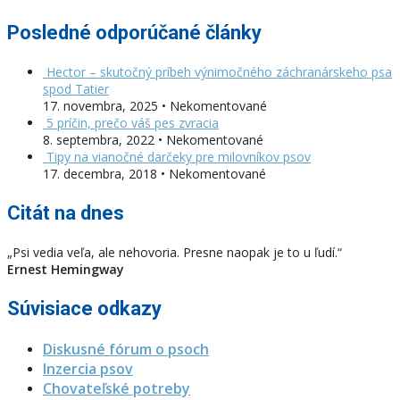
Posledné odporúčané články
Hector – skutočný príbeh výnimočného záchranárskeho psa
spod Tatier
17. novembra, 2025 • Nekomentované
5 príčin, prečo váš pes zvracia
8. septembra, 2022 • Nekomentované
Tipy na vianočné darčeky pre milovníkov psov
17. decembra, 2018 • Nekomentované
Citát na dnes
„Psi vedia veľa, ale nehovoria. Presne naopak je to u ľudí.“
Ernest Hemingway
Súvisiace odkazy
Diskusné fórum o psoch
Inzercia psov
Chovateľské potreby