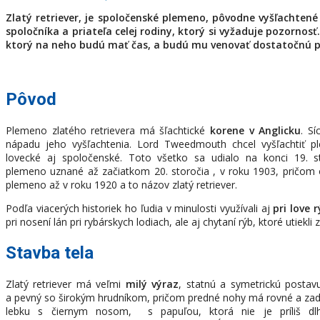
Zlatý retriever, je spoločenské plemeno, pôvodne vyšľachtené 
spoločníka a priateľa celej rodiny, ktorý si vyžaduje pozornosť
ktorý na neho budú mať čas, a budú mu venovať dostatočnú p
Pôvod
Plemeno zlatého retrievera má šľachtické
korene v Anglicku
. S
nápadu jeho vyšľachtenia. Lord Tweedmouth chcel vyšľachtiť p
lovecké aj spoločenské. Toto všetko sa udialo na konci 19. st
plemeno uznané až začiatkom 20. storočia , v roku 1903, pričom 
plemeno až v roku 1920 a to názov zlatý retriever.
Podľa viacerých historiek ho ľudia v minulosti využívali aj
pri love r
pri nosení lán pri rybárskych lodiach, ale aj chytaní rýb, ktoré utiekli z
Stavba tela
Zlatý retriever má veľmi
milý výraz
, statnú a symetrickú postav
a pevný so širokým hrudníkom, pričom predné nohy má rovné a zad
lebku s čiernym nosom, s papuľou, ktorá nie je príliš dl