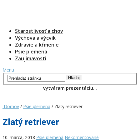
Starostlivosť a chov
Výchova a výcvik
Zdravie a kŕmenie
Psie plemená
Zaujímavosti
Menu
Domov
/
Psie plemená
/ Zlatý retriever
Zlatý retriever
10. marca, 2018
Psie plemená
Nekomentované