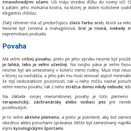
tmavohnedými očami
. Uši máju strednú dĺžku do roviny očí.
k pätám. Jeho mohutná kostra, na ktorej je dobre rozložené sva
elegantnú chôdzu.
Zlatý retriever má už predurčujúcu
zlatú farbu srsti
, ktorá sa vek
Nesmie byť červená a mahagónová.
Srsť je rovná, niekedy 
nepremokavú podsadu.
Povaha
Má veľmi
citlivú povahu
, preto pri jeho výcviku nesmie byť použit
je ľahká, lebo je veľmi učenlivý
. Na svojho pána je veľmi fixo
nesmie byť ani umiestnený v koterci mimo rodiny. Musí mať neust
v ktorej sa nachádza, a jeho pán mu musí venovať aspoň minimálnu
že trpí nedostatkom pozornosti, tak u neho môžu nastať poruc
veľmi miernu povahu, tak z neho
strážca domu nikdy nebude
, le
Na základe svojej mierumilovnej povahy je toto plemeno 
terapeutický, záchranársky alebo vodiaci pes
pre nevidia
postihnutých.
Je to veľmi
aktívne plemeno
, a preto je potrebné, aby bol zames
obezitou alebo poruchami správania. Môže byť zamestnaný naprík
inými
kynologickými športami
.