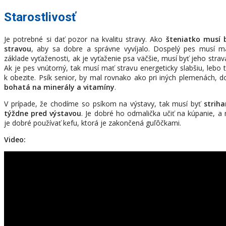
Starostlivosť
Je potrebné si dať pozor na kvalitu stravy. Ako
šteniatko musí 
stravou
, aby sa dobre a správne vyvíjalo. Dospelý pes musí m
základe vyťaženosti, ak je vyťaženie psa väčšie, musí byť jeho stra
Ak je pes vnútorný, tak musí mať stravu energeticky slabšiu, leb
k obezite. Psík senior, by mal rovnako ako pri iných plemenách, do
bohatá na minerály a vitamíny
.
V prípade, že chodíme so psíkom na výstavy, tak musí byť
strih
týždne pred výstavou
. Je dobré ho odmalička učiť na kúpanie, a
je dobré používať kefu, ktorá je zakončená guľôčkami.
Video: