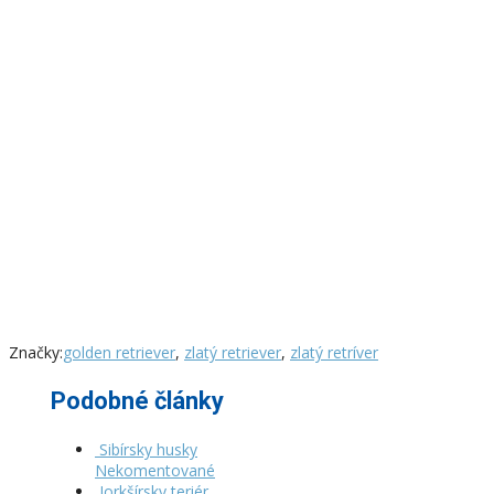
Značky:
golden retriever
,
zlatý retriever
,
zlatý retríver
Podobné články
Sibírsky husky
Nekomentované
Jorkšírsky teriér