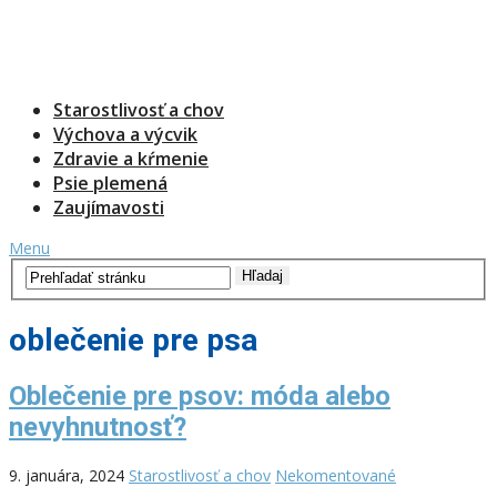
Starostlivosť a chov
Výchova a výcvik
Zdravie a kŕmenie
Psie plemená
Zaujímavosti
Menu
oblečenie pre psa
Oblečenie pre psov: móda alebo
nevyhnutnosť?
9. januára, 2024
Starostlivosť a chov
Nekomentované