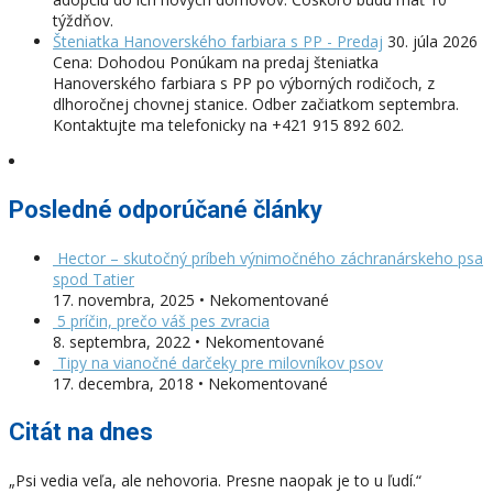
týždňov.
Šteniatka Hanoverského farbiara s PP - Predaj
30. júla 2026
Cena: Dohodou Ponúkam na predaj šteniatka
Hanoverského farbiara s PP po výborných rodičoch, z
dlhoročnej chovnej stanice. Odber začiatkom septembra.
Kontaktujte ma telefonicky na +421 915 892 602.
Posledné odporúčané články
Hector – skutočný príbeh výnimočného záchranárskeho psa
spod Tatier
17. novembra, 2025 • Nekomentované
5 príčin, prečo váš pes zvracia
8. septembra, 2022 • Nekomentované
Tipy na vianočné darčeky pre milovníkov psov
17. decembra, 2018 • Nekomentované
Citát na dnes
„Psi vedia veľa, ale nehovoria. Presne naopak je to u ľudí.“