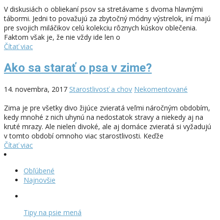
V diskusiách o obliekaní psov sa stretávame s dvoma hlavnými
tábormi. Jedni to považujú za zbytočný módny výstrelok, iní majú
pre svojich miláčikov celú kolekciu rôznych kúskov oblečenia.
Faktom však je, že nie vždy ide len o
Čítať viac
Ako sa starať o psa v zime?
14. novembra, 2017
Starostlivosť a chov
Nekomentované
Zima je pre všetky divo žijúce zvieratá veľmi náročným obdobím,
kedy mnohé z nich uhynú na nedostatok stravy a niekedy aj na
kruté mrazy. Ale nielen divoké, ale aj domáce zvieratá si vyžadujú
v tomto období omnoho viac starostlivosti. Keďže
Čítať viac
Obľúbené
Najnovšie
Tipy na psie mená