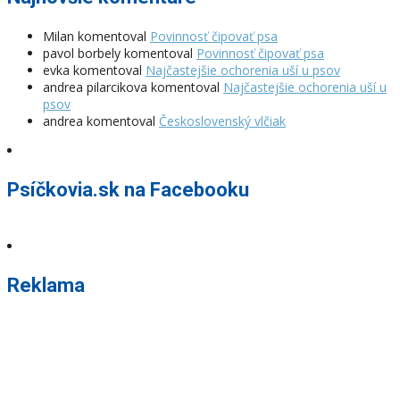
Milan
komentoval
Povinnosť čipovať psa
pavol borbely
komentoval
Povinnosť čipovať psa
evka
komentoval
Najčastejšie ochorenia uší u psov
andrea pilarcikova
komentoval
Najčastejšie ochorenia uší u
psov
andrea
komentoval
Československý vlčiak
Psíčkovia.sk na Facebooku
Reklama