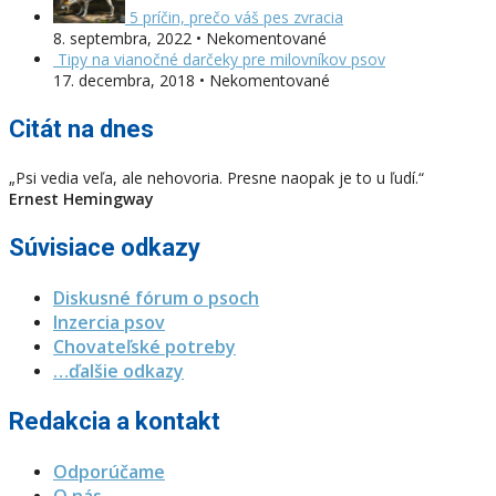
5 príčin, prečo váš pes zvracia
8. septembra, 2022 • Nekomentované
Tipy na vianočné darčeky pre milovníkov psov
17. decembra, 2018 • Nekomentované
Citát na dnes
„Psi vedia veľa, ale nehovoria. Presne naopak je to u ľudí.“
Ernest Hemingway
Súvisiace odkazy
Diskusné fórum o psoch
Inzercia psov
Chovateľské potreby
…ďalšie odkazy
Redakcia a kontakt
Odporúčame