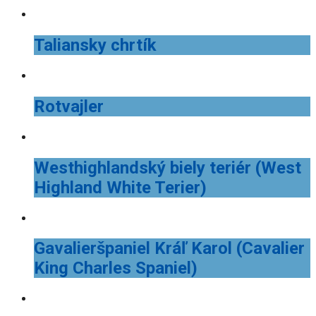
Taliansky chrtík
Rotvajler
Westhighlandský biely teriér (West
Highland White Terier)
Gavalieršpaniel Kráľ Karol (Cavalier
King Charles Spaniel)