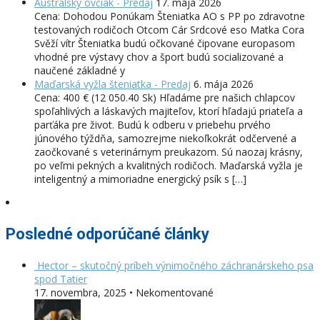
Austrálsky ovčiak - Predaj
17. mája 2026
Cena: Dohodou Ponúkam Šteniatka AO s PP po zdravotne
testovaných rodičoch Otcom Cár Srdcové eso Matka Cora
Svěží vítr Šteniatka budú očkované čipovane europasom
vhodné pre výstavy chov a šport budú socializované a
naučené základné y
Maďarská vyžla šteniatka - Predaj
6. mája 2026
Cena: 400 € (12 050.40 Sk) Hľadáme pre našich chlapcov
spoľahlivých a láskavých majiteľov, ktorí hľadajú priateľa a
parťáka pre život. Budú k odberu v priebehu prvého
júnového týždňa, samozrejme niekoľkokrát odčervené a
zaočkované s veterinárnym preukazom. Sú naozaj krásny,
po veľmi pekných a kvalitných rodičoch. Maďarská vyžla je
inteligentný a mimoriadne energický psík s […]
Posledné odporúčané články
Hector – skutočný príbeh výnimočného záchranárskeho psa
spod Tatier
17. novembra, 2025 • Nekomentované