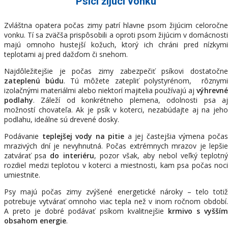
Psící žijúci vonku
Zvláštna opatera počas zimy patrí hlavne psom žijúcim celoročne
vonku. Tí sa zväčša prispôsobili a oproti psom žijúcim v domácnosti
majú omnoho hustejší kožuch, ktorý ich chráni pred nízkymi
teplotami aj pred dažďom či snehom.
Najdôležitejšie je počas zimy zabezpečiť psíkovi dostatočne
zateplenú búdu
. Tú môžete zatepliť polystyrénom, rôznym
izolačnými materiálmi alebo niektorí majitelia používajú aj
výhrevné
podlahy
. Záleží od konkrétneho plemena, odolnosti psa aj
možností chovateľa. Ak je psík v koterci, nezabúdajte aj na jeho
podlahu, ideálne sú drevené dosky.
Podávanie
teplejšej vody na pitie
a jej častejšia výmena poča
mrazivých dní je nevyhnutná. Počas extrémnych mrazov je lepšie
zatvárať psa
do interiéru
, pozor však, aby nebol veľký teplotn
rozdiel medzi teplotou v koterci a miestnosti, kam psa počas noci
umiestnite.
Psy majú počas zimy zvýšené energetické nároky – telo totiž
potrebuje vytvárať omnoho viac tepla než v inom ročnom období.
A preto je dobré podávať psíkom kvalitnejšie
krmivo s vyšší
obsahom energie
.