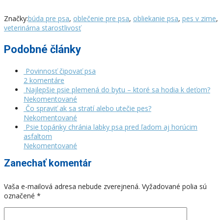
Značky:
búda pre psa
,
oblečenie pre psa
,
obliekanie psa
,
pes v zime
,
veterinárna starostlivosť
Podobné články
Povinnosť čipovať psa
2 komentáre
Najlepšie psie plemená do bytu – ktoré sa hodia k deťom?
Nekomentované
Čo spraviť ak sa stratí alebo utečie pes?
Nekomentované
Psie topánky chránia labky psa pred ľadom aj horúcim
asfaltom
Nekomentované
Zanechať komentár
Vaša e-mailová adresa nebude zverejnená.
Vyžadované polia sú
označené
*