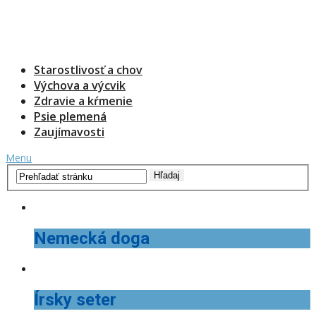
Starostlivosť a chov
Výchova a výcvik
Zdravie a kŕmenie
Psie plemená
Zaujímavosti
Menu
Nemecká doga
Írsky seter