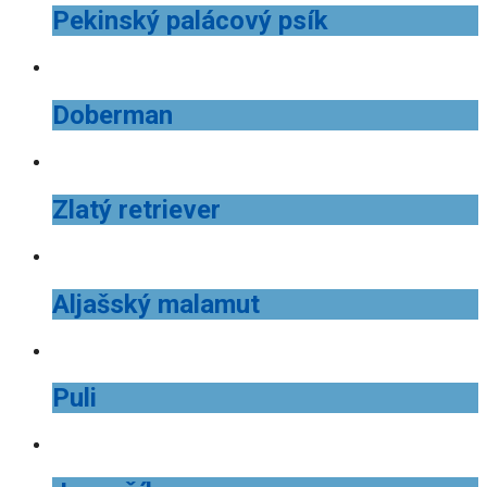
Pekinský palácový psík
Doberman
Zlatý retriever
Aljašský malamut
Puli