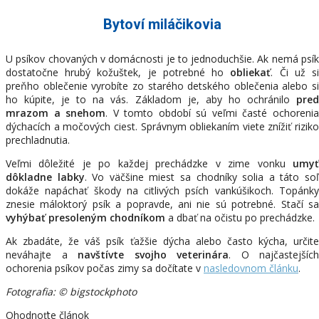
Bytoví miláčikovia
U psíkov chovaných v domácnosti je to jednoduchšie. Ak nemá psík
dostatočne hrubý kožuštek, je potrebné ho
obliekať
. Či už s
preňho oblečenie vyrobíte zo starého detského oblečenia alebo si
ho kúpite, je to na vás. Základom je, aby ho ochránilo
pred
mrazom a snehom
. V tomto období sú veľmi časté ochoreni
dýchacích a močových ciest. Správnym obliekaním viete znížiť riziko
prechladnutia.
Veľmi dôležité je po každej prechádzke v zime vonku
umyť
dôkladne labky
. Vo väčšine miest sa chodníky solia a táto so
dokáže napáchať škody na citlivých psích vankúšikoch. Topánky
znesie máloktorý psík a popravde, ani nie sú potrebné. Stačí sa
vyhýbať presoleným chodníkom
a dbať na očistu po prechádzke.
Ak zbadáte, že váš psík ťažšie dýcha alebo často kýcha, určite
neváhajte a
navštívte svojho veterinára
. O najčastejších
ochorenia psíkov počas zimy sa dočítate v
nasledovnom článku
.
Fotografia: © bigstockphoto
Ohodnoťte článok