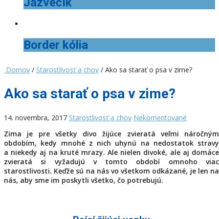
Jazvečík
Border kólia
Domov
/
Starostlivosť a chov
/ Ako sa starať o psa v zime?
Ako sa starať o psa v zime?
14. novembra, 2017
Starostlivosť a chov
Nekomentované
Zima je pre všetky divo žijúce zvieratá veľmi náročným
obdobím, kedy mnohé z nich uhynú na nedostatok stravy
a niekedy aj na kruté mrazy. Ale nielen divoké, ale aj domáce
zvieratá si vyžadujú v tomto období omnoho viac
starostlivosti. Keďže sú na nás vo všetkom odkázané, je len na
nás, aby sme im poskytli všetko, čo potrebujú.