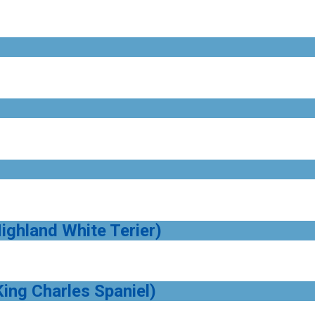
ighland White Terier)
King Charles Spaniel)