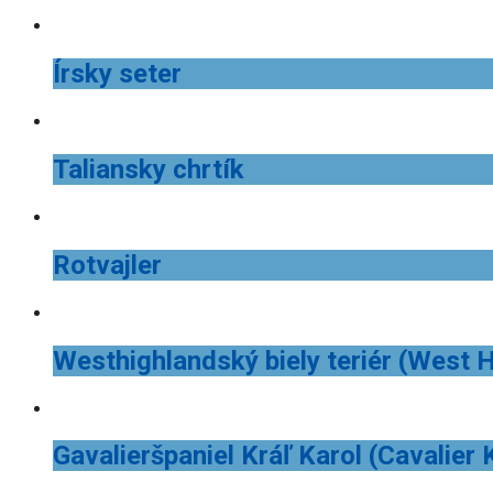
Írsky seter
Taliansky chrtík
Rotvajler
Westhighlandský biely teriér (West H
Gavalieršpaniel Kráľ Karol (Cavalier 