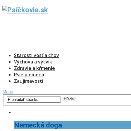
Starostlivosť a chov
Výchova a výcvik
Zdravie a kŕmenie
Psie plemená
Zaujímavosti
Menu
Nemecká doga