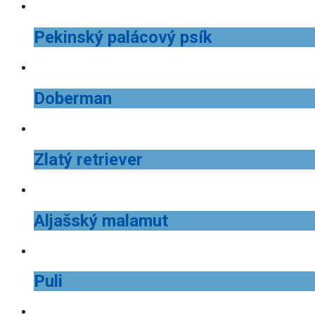
Pekinský palácový psík
Doberman
Zlatý retriever
Aljašský malamut
Puli