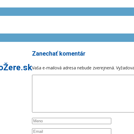
Zanechať komentár
ToŽere.sk
Vaša e-mailová adresa nebude zverejnená.
Vyžadova