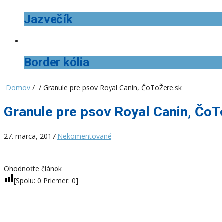
Jazvečík
Border kólia
Domov
/ / Granule pre psov Royal Canin, ČoToŽere.sk
Granule pre psov Royal Canin, Čo
27. marca, 2017
Nekomentované
Ohodnoťte článok
[Spolu:
0
Priemer:
0
]