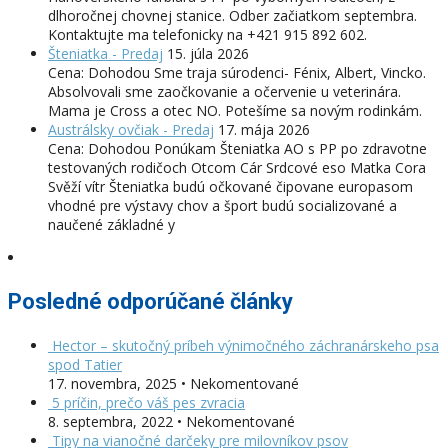
dlhoročnej chovnej stanice. Odber začiatkom septembra.
Kontaktujte ma telefonicky na +421 915 892 602.
Šteniatka - Predaj
15. júla 2026
Cena: Dohodou Sme traja súrodenci- Fénix, Albert, Vincko.
Absolvovali sme zaočkovanie a očervenie u veterinára.
Mama je Cross a otec NO. Potešíme sa novým rodinkám.
Austrálsky ovčiak - Predaj
17. mája 2026
Cena: Dohodou Ponúkam Šteniatka AO s PP po zdravotne
testovaných rodičoch Otcom Cár Srdcové eso Matka Cora
Svěží vítr Šteniatka budú očkované čipovane europasom
vhodné pre výstavy chov a šport budú socializované a
naučené základné y
Posledné odporúčané články
Hector – skutočný príbeh výnimočného záchranárskeho psa
spod Tatier
17. novembra, 2025 • Nekomentované
5 príčin, prečo váš pes zvracia
8. septembra, 2022 • Nekomentované
Tipy na vianočné darčeky pre milovníkov psov