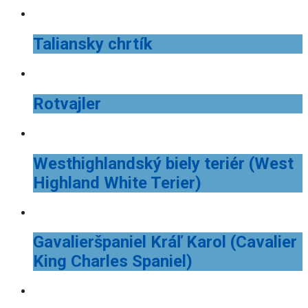
Taliansky chrtík
Rotvajler
Westhighlandský biely teriér (West
Highland White Terier)
Gavalieršpaniel Kráľ Karol (Cavalier
King Charles Spaniel)