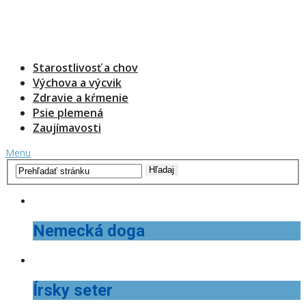
Starostlivosť a chov
Výchova a výcvik
Zdravie a kŕmenie
Psie plemená
Zaujímavosti
Menu
Nemecká doga
Írsky seter