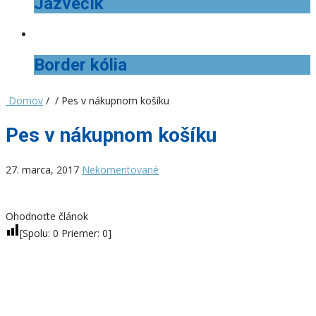
Jazvečík
Border kólia
Domov
/ / Pes v nákupnom košíku
Pes v nákupnom košíku
27. marca, 2017
Nekomentované
Ohodnoťte článok
[Spolu:
0
Priemer:
0
]