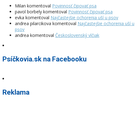
Milan
komentoval
Povinnosť čipovať psa
pavol borbely
komentoval
Povinnosť čipovať psa
evka
komentoval
Najčastejšie ochorenia uší u psov
andrea pilarcikova
komentoval
Najčastejšie ochorenia uší u
psov
andrea
komentoval
Československý vlčiak
Psíčkovia.sk na Facebooku
Reklama