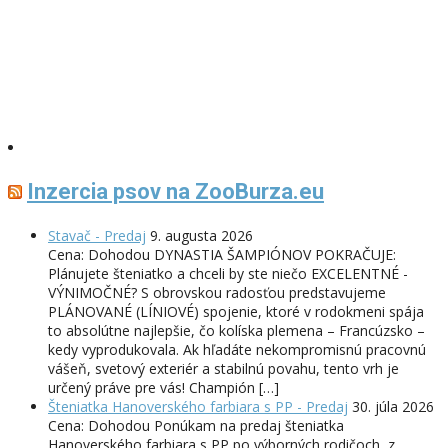
Inzercia psov na ZooBurza.eu
Stavač - Predaj
9. augusta 2026
Cena: Dohodou DYNASTIA ŠAMPIÓNOV POKRAČUJE:
Plánujete šteniatko a chceli by ste niečo EXCELENTNÉ -
VÝNIMOČNÉ? S obrovskou radosťou predstavujeme
PLÁNOVANÉ (LÍNIOVÉ) spojenie, ktoré v rodokmeni spája
to absolútne najlepšie, čo kolíska plemena – Francúzsko –
kedy vyprodukovala. Ak hľadáte nekompromisnú pracovnú
vášeň, svetový exteriér a stabilnú povahu, tento vrh je
určený práve pre vás! Champión […]
Šteniatka Hanoverského farbiara s PP - Predaj
30. júla 2026
Cena: Dohodou Ponúkam na predaj šteniatka
Hanoverského farbiara s PP po výborných rodičoch, z