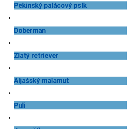
Pekinský palácový psík
Doberman
Zlatý retriever
Aljašský malamut
Puli