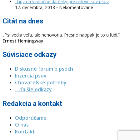
Tipy na vianočné darčeky pre milovníkov psov
17. decembra, 2018 • Nekomentované
Citát na dnes
„Psi vedia veľa, ale nehovoria. Presne naopak je to u ľudí.“
Ernest Hemingway
Súvisiace odkazy
Diskusné fórum o psoch
Inzercia psov
Chovateľské potreby
…ďalšie odkazy
Redakcia a kontakt
Odporúčame
O nás
Kontakt