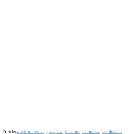
Značky:
antikoncepcia
,
gravidita
,
háranie
,
šteniatka
,
sterilizácia