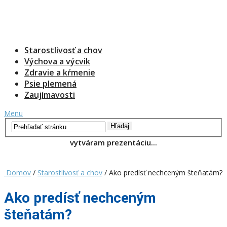
Starostlivosť a chov
Výchova a výcvik
Zdravie a kŕmenie
Psie plemená
Zaujímavosti
Menu
Domov
/
Starostlivosť a chov
/ Ako predísť nechceným šteňatám?
Ako predísť nechceným
šteňatám?