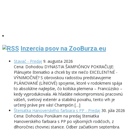
Inzercia psov na ZooBurza.eu
Stavač - Predaj
9. augusta 2026
Cena: Dohodou DYNASTIA ŠAMPIÓNOV POKRAČUJE:
Plánujete šteniatko a chceli by ste niečo EXCELENTNÉ -
VÝNIMOČNÉ? S obrovskou radosťou predstavujeme
PLÁNOVANÉ (LÍNIOVÉ) spojenie, ktoré v rodokmeni spája
to absolútne najlepšie, čo kolíska plemena – Francúzsko –
kedy vyprodukovala. Ak hľadáte nekompromisnú pracovnú
vášeň, svetový exteriér a stabilnú povahu, tento vrh je
určený práve pre vás! Champión […]
Šteniatka Hanoverského farbiara s PP - Predaj
30. júla 2026
Cena: Dohodou Ponúkam na predaj šteniatka
Hanoverského farbiara s PP po výborných rodičoch, z
dlhoročnej chovnej stanice. Odber začiatkom septembra.