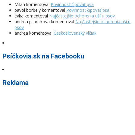
Milan
komentoval
Povinnosť čipovať psa
pavol borbely
komentoval
Povinnosť čipovať psa
evka
komentoval
Najčastejšie ochorenia uší u psov
andrea pilarcikova
komentoval
Najčastejšie ochorenia uší u
psov
andrea
komentoval
Československý vlčiak
Psíčkovia.sk na Facebooku
Reklama