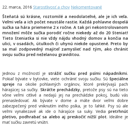
22. marca, 2016
Starostlivosť a chov
Nekomentované
Šteňatá sú krásne, roztomilé a neodolateľné, ale je ich veľa.
Veľmi veľa a ich počet neustále rastie. Každá pohlavne dospelá
sučka sa hára priemerne 2 x ročne. A tak pri nekontrolovanom
množení môže sučka porodiť ročne niekedy až do 20 šteniat!
Tieto šteniatka si nie vždy nájdu vhodný domov a končia na
ulici, v osadách, útulkoch či uhynú niekde opustené. Preto by
sa mal zodpovedný majiteľ zamyslieť nad tým, ako chrániť
svoju sučku pred neželanou graviditou.
Jednou z možností je
strážiť sučku pred psími nápadníkmi
.
Pokiaľ bývate v bytovke, viete ochrániť svoju sučku. Sú
špeciálne
spreje
na okolie pohlavných orgánov, ktoré prekrývajú pach
hárajúcej sa sučky.
Skráťte prechádzky
, pretože psy sú na tiet
vône veľmi citlivé a nedajú jej na prechádzke pokoj, budú vás
prenasledovať. Ak bývate v dome a máte dvor veľmi dobre
zabezpečený pred vniknutím iného psíka, je to ľahké. Psy sú ale
veľmi vynaliezavé ak ide o hárajúce sa suky. Vedia
pretrhnúť
pletivo, podhrabať sa alebo aj preskočiť nižší plot
. Ideálne j
mať sučku zavretú vnútri.