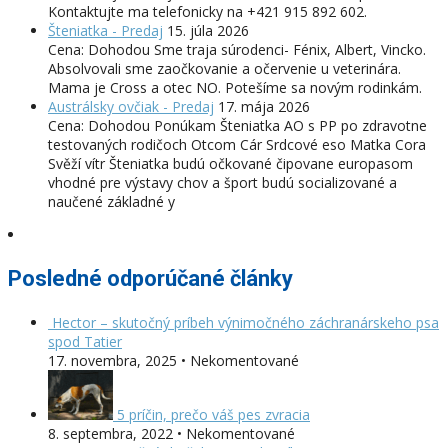
Kontaktujte ma telefonicky na +421 915 892 602.
Šteniatka - Predaj
15. júla 2026
Cena: Dohodou Sme traja súrodenci- Fénix, Albert, Vincko.
Absolvovali sme zaočkovanie a očervenie u veterinára.
Mama je Cross a otec NO. Potešíme sa novým rodinkám.
Austrálsky ovčiak - Predaj
17. mája 2026
Cena: Dohodou Ponúkam Šteniatka AO s PP po zdravotne
testovaných rodičoch Otcom Cár Srdcové eso Matka Cora
Svěží vítr Šteniatka budú očkované čipovane europasom
vhodné pre výstavy chov a šport budú socializované a
naučené základné y
Posledné odporúčané články
Hector – skutočný príbeh výnimočného záchranárskeho psa
spod Tatier
17. novembra, 2025 • Nekomentované
5 príčin, prečo váš pes zvracia
8. septembra, 2022 • Nekomentované