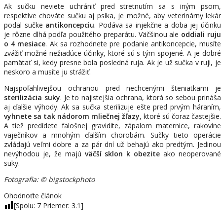
Ak sučku neviete uchrániť pred stretnutím sa s iným psom,
respektíve chováte sučku aj psíka, je možné, aby veterinárny lekár
podal sučke
antikoncepciu
. Podáva sa injekčne a doba jej účink
je rôzne dlhá podľa použitého preparátu. Väčšinou ale
oddiali ruj
o 4 mesiace
. Ak sa rozhodnete pre podanie antikoncepcie, musít
zvážiť možné nežiadúce účinky, ktoré sú s tým spojené. A je dobré
pamätať si, kedy presne bola posledná ruja. Ak je už sučka v ruji, je
neskoro a musíte ju strážiť.
Najspoľahlivejšou ochranou pred nechcenými šteniatkami je
sterilizácia suky
. Je to najistejšia ochrana, ktorá so sebou prináš
aj ďalšie výhody. Ak sa sučka sterilizuje ešte pred prvým háraním,
vyhnete sa tak nádorom mliečnej žľazy
, ktoré sú čoraz častejšie.
A tiež predídete falošnej gravidite, zápalom maternice, rakovine
vaječníkov a mnohým ďalším chorobám. Sučky tieto operácie
zvládajú veľmi dobre a za pár dní už behajú ako predtým. Jedinou
nevýhodou je, že majú
väčší sklon k obezite
ako neoperovan
suky.
Fotografia: © bigstockphoto
Ohodnoťte článok
[Spolu:
7
Priemer:
3.1
]