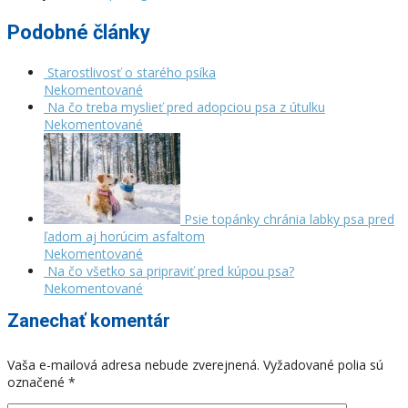
Podobné články
Starostlivosť o starého psíka
Nekomentované
Na čo treba myslieť pred adopciou psa z útulku
Nekomentované
Psie topánky chránia labky psa pred
ľadom aj horúcim asfaltom
Nekomentované
Na čo všetko sa pripraviť pred kúpou psa?
Nekomentované
Zanechať komentár
Vaša e-mailová adresa nebude zverejnená.
Vyžadované polia sú
označené
*