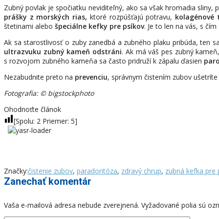
Zubný povlak je spočiatku neviditeľný, ako sa však hromadia sliny, 
prášky z morských rias,
ktoré rozpúšťajú potravu,
kolagénové 
štetinami alebo
špeciálne kefky pre psíkov
. Je to len na vás, s čí
Ak sa starostlivosť o zuby zanedbá a zubného plaku pribúda, ten 
ultrazvuku zubný kameň odstráni
. Ak má váš pes zubný kameň,
s rozvojom zubného kameňa sa často pridruží k zápalu ďasien
par
Nezabudnite preto na
prevenciu
, správnym čistením zubov ušetríte
Fotografia: © bigstockphoto
Ohodnoťte článok
[Spolu:
2
Priemer:
5
]
Značky:
čistenie zubov
,
paradontóza
,
zdravý chrup
,
zubná kefka pre 
Zanechať komentár
Vaša e-mailová adresa nebude zverejnená.
Vyžadované polia sú o