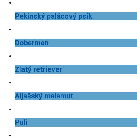
Pekinský palácový psík
Doberman
Zlatý retriever
Aljašský malamut
Puli