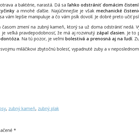
potrava a baktérie, narastá. Dá sa
ľahko odstrániť domácim čisten
tyčinky
a mnohé ďalšie. Najúčinnejšie je však
mechanické čisten
m sa vám lepšie manipuluje a čo vám psík dovolí. Je dobré preto učiť p
sa časom zmení na zubný kameň, ktorý sa už doma odstrániť nedá. V
 je veľká pravdepodobnosť, že má aj rozvinutý
zápal ďasien
. Je to
odontóza
. Na tú pozor, je veľmi
bolestivá a prenosná aj na ľudí
. Z
 svojmu miláčikovi zbytočnú bolesť, vypadnuté zuby a v neposlednom r
psy
,
zubný kameň
,
zubný plak
značené
*