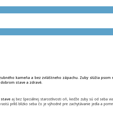
, zubného kameňa a bez zvláštneho zápachu. Zuby slúžia psom na
v dobrom stave a zdravé.
 stave
aj bez špeciálnej starostlivosti oň, keďže zuby sú od seba vi
y rastú príliš blízko seba čo je výhodné pre zachytávanie jedla a p