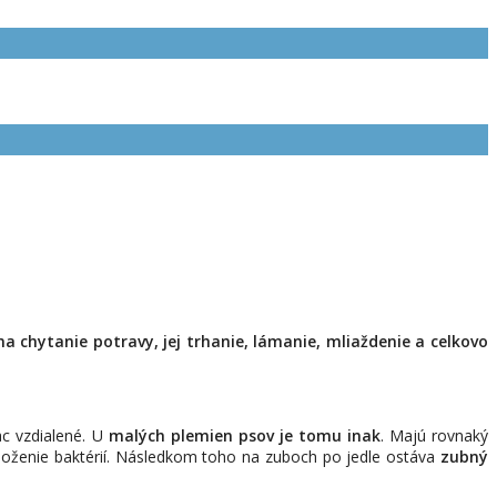
 chytanie potravy, jej trhanie, lámanie, mliaždenie a celkovo
ac vzdialené. U
malých plemien psov je tomu inak
. Majú rovnaký
omnoženie baktérií. Následkom toho na zuboch po jedle ostáva
zubný