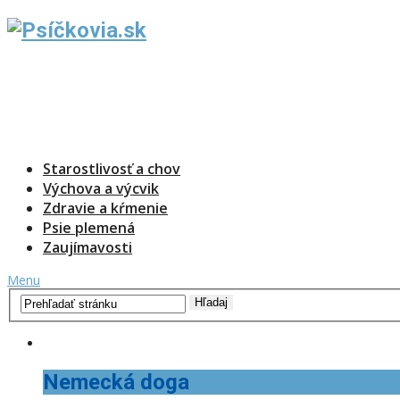
Starostlivosť a chov
Výchova a výcvik
Zdravie a kŕmenie
Psie plemená
Zaujímavosti
Menu
Nemecká doga