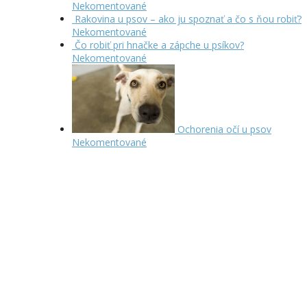
Nekomentované
Rakovina u psov – ako ju spoznať a čo s ňou robiť?
Nekomentované
Čo robiť pri hnačke a zápche u psíkov?
Nekomentované
Ochorenia očí u psov
Nekomentované