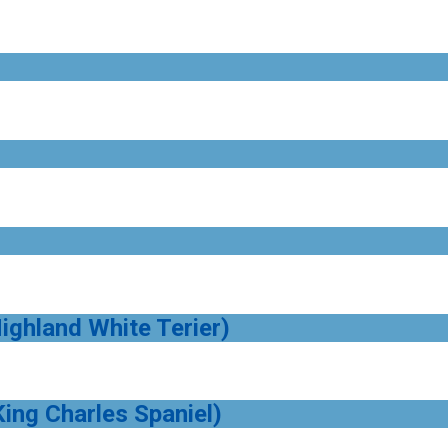
ighland White Terier)
King Charles Spaniel)