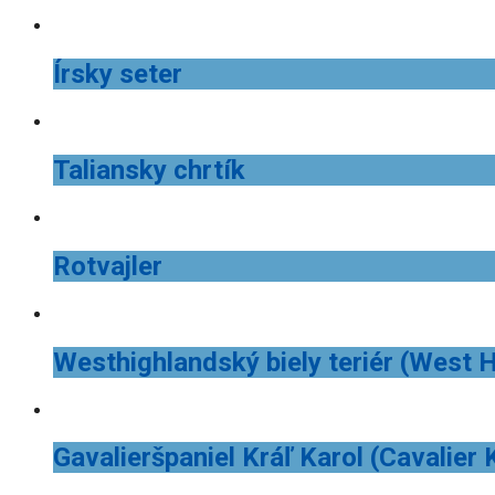
Írsky seter
Taliansky chrtík
Rotvajler
Westhighlandský biely teriér (West H
Gavalieršpaniel Kráľ Karol (Cavalier 