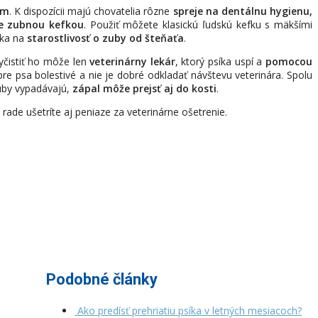
ím
. K dispozícii majú chovatelia rôzne
spreje na dentálnu hygienu,
ie zubnou kefkou
. Použiť môžete klasickú ľudskú kefku s mäkšími
síka na
starostlivosť o zuby od šteňaťa
.
yčistiť ho môže len
veterinárny lekár
, ktorý psíka uspí a
pomocou
 pre psa bolestivé a nie je dobré odkladať návštevu veterinára. Spolu
uby vypadávajú,
zápal môže prejsť aj do kosti
.
ade ušetríte aj peniaze za veterinárne ošetrenie.
Podobné články
Ako predísť prehriatiu psíka v letných mesiacoch?