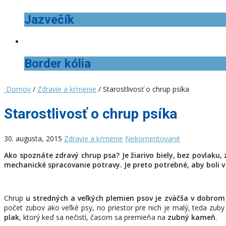
Jazvečík
Border kólia
Domov
/
Zdravie a kŕmenie
/ Starostlivosť o chrup psíka
Starostlivosť o chrup psíka
30. augusta, 2015
Zdravie a kŕmenie
Nekomentované
Ako spoznáte zdravý chrup psa? Je žiarivo biely, bez povlaku
mechanické spracovanie potravy. Je preto potrebné, aby boli 
Chrup
u stredných a veľkých plemien psov je zväčša v dobrom
počet zubov ako veľké psy, no priestor pre nich je malý, teda zub
plak
, ktorý keď sa nečistí, časom sa premieňa na
zubný kameň
.