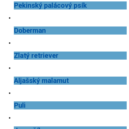
Pekinský palácový psík
Doberman
Zlatý retriever
Aljašský malamut
Puli