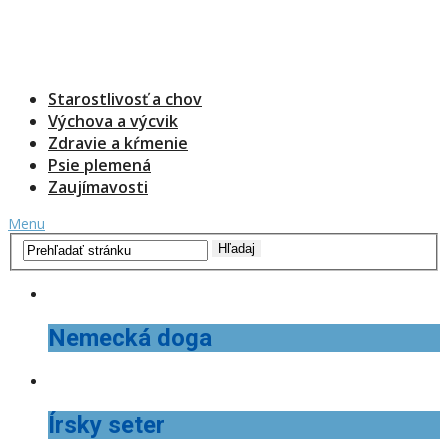
Starostlivosť a chov
Výchova a výcvik
Zdravie a kŕmenie
Psie plemená
Zaujímavosti
Menu
Nemecká doga
Írsky seter