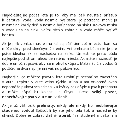
Najdôležitejšie počas leta je to, aby mal psík neustále
prístup
k čerstvej vode
. Voda nesmie byť stará, je potrebné meniť ju
minimálne každý deň a nesmie byť priamo na slnku. Kovová miska
s vodou sa na slnku veľmi rýchlo zohreje a voda môže byť až
horúca.
Ak je psík vonku, musíte mu zabezpečiť
tienisté miesto
, kam sa
môže ukryť pred slnečným žiarením. Ani prehriata búda nie je pre
psíka ideálna ak sa nachádza na slnku. Umiestnite preto búdu
najlepšie pod strom alebo tienistého miesta. Ak máte možnosť, je
dobré umožniť psovi,
aby sa mohol okúpať
. Malá nádrž s vodou č
potôčik na dvore spríjemní vášmu psíkovi leto.
Najhoršie, čo môžete psovi v lete urobiť je nechať ho zavretého
v aute. Teplota v aute veľmi rýchlo stúpa a ani otvorené okno
nepomôže psíkovi schladiť sa. Za krátky čas dôjde u psa k prehriatiu
a môže dôjsť ku kolapsu a úhynu. Preto
veľký pozor
nenechávajte psa v aute ani v tieni!
Ak je už váš psík prehriaty, nikdy ale nikdy ho neoblievajte
studenou vodou!
Spôsobili by ste jeho telu šok a následne b
uhynul. Dobré je zobrať
vlažný uterák
(nie studený) a psíka ním