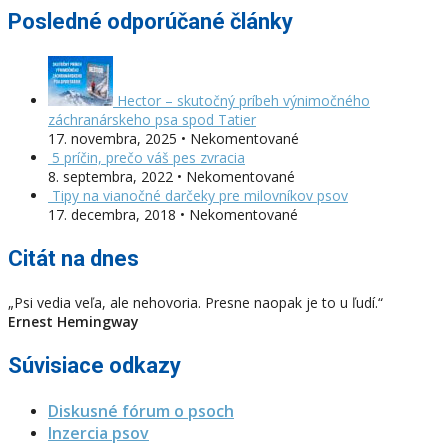
Posledné odporúčané články
Hector – skutočný príbeh výnimočného
záchranárskeho psa spod Tatier
17. novembra, 2025 • Nekomentované
5 príčin, prečo váš pes zvracia
8. septembra, 2022 • Nekomentované
Tipy na vianočné darčeky pre milovníkov psov
17. decembra, 2018 • Nekomentované
Citát na dnes
„Psi vedia veľa, ale nehovoria. Presne naopak je to u ľudí.“
Ernest Hemingway
Súvisiace odkazy
Diskusné fórum o psoch
Inzercia psov