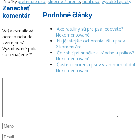
Značky:
prehriatie psa
,
slnečné žiarenie
,
úpal psa
,
vysoké teploty
Zanechať
Podobné články
komentár
Aké rastliny sú pre psa jedovaté?
Vaša e-mailová
Nekomentované
adresa nebude
Najčastejšie ochorenia uší u psov
zverejnená.
2 komentáre
Vyžadované polia
Čo robiť pri hnačke a zápche u psíkov?
sú označené
*
Nekomentované
Časté ochorenia psov v zimnom období
Nekomentované