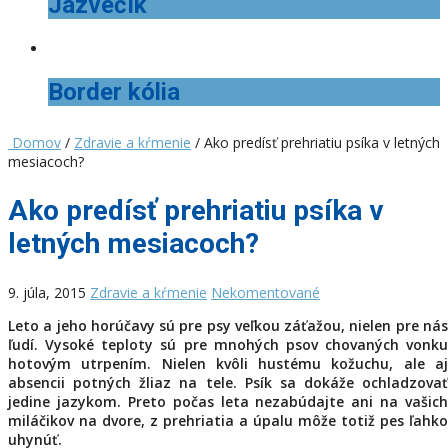
Jazvečík
Border kólia
Domov
/
Zdravie a kŕmenie
/ Ako predísť prehriatiu psíka v letných
mesiacoch?
Ako predísť prehriatiu psíka v
letných mesiacoch?
9. júla, 2015
Zdravie a kŕmenie
Nekomentované
Leto a jeho horúčavy sú pre psy veľkou záťažou, nielen pre nás
ľudí. Vysoké teploty sú pre mnohých psov chovaných vonku
hotovým utrpením. Nielen kvôli hustému kožuchu, ale aj
absencii potných žliaz na tele. Psík sa dokáže ochladzovať
jedine jazykom. Preto počas leta nezabúdajte ani na vašich
miláčikov na dvore, z prehriatia a úpalu môže totiž pes ľahko
uhynúť.