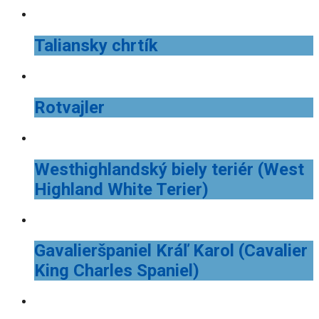
Taliansky chrtík
Rotvajler
Westhighlandský biely teriér (West
Highland White Terier)
Gavalieršpaniel Kráľ Karol (Cavalier
King Charles Spaniel)