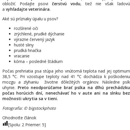
obložiť. Podajte psovi
čerstvú vodu
, tiež nie však ľadovú
a
vyhľadajte veterinára
.
Aké sú príznaky úpalu u psov?
rozšírené oči
zrýchlené, prudké dýchanie
výrazne červený jazyk
husté sliny
prudká hnačka
vracanie
kóma – posledné štádium
Počas prehriatia psa stúpa jeho vnútorná teplota nad jej optimum
38,5 °C. Pri vzostupe teploty nad 41 °C dochádza k poškodeniu
mozgu a zlyhaniu životne dôležitých orgánov. Následne psík
uhynie.
Preto neodporúčame brať psíka na dlhú prechádzk
počas horúcich dní, nenechávať ho v aute ani na slnku bez
možnosti ukrytia sa v tieni.
Fotografia: © bigstockphoto
Ohodnoťte článok
[Spolu:
2
Priemer:
5
]